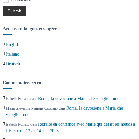
n
d
Articles en langues étrangères
e
English
s
Italiano
Deutsch
a
r
Commentaires récents
t
Roma, la devozione a Maria che scioglie i nodi
Isabelle Rolland
dans
i
Roma, la devozione a Maria che
Maria Giovanna Negrone Casciano
dans
scioglie i nodi
c
Retraite en confiance avec Marie qui défait les nœuds à
Isabelle Rolland
dans
Lisieux du 12 au 14 mai 2023
l