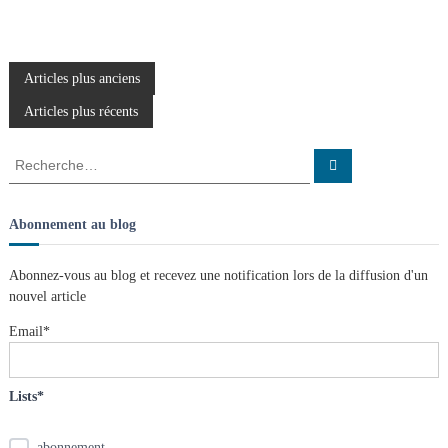
N
Articles plus anciens
Articles plus récents
a
R
R
v
e
e
c
c
h
i
e
h
Abonnement au blog
r
e
c
g
h
r
e
Abonnez-vous au blog et recevez une notification lors de la diffusion d'un
r
c
nouvel article
a
h
e
Email*
t
r
:
i
Lists*
o
abonnement