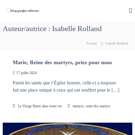
A
l
b
C
h
l
l
e
e
o
m
Auteur/autrice :
Isabelle Rolland
r
g
i
a
n
.
u
o
Accueil
Isabelle Rolland
g
c
n
i
s
o
a
n
n
Marie, Reine des martyrs, priez pour nous
v
t
g
e
e
17 juillet 2024
k
c
n
M
o
Parmi les saints que l’Église honore, celle-ci a toujours
u
a
-
fait une place unique à ceux qui ont souffert pour le […]
r
e
i
e
d
,
La Vierge Marie dans notre vie
martyre
reine des martyrs
q
i
u
t
i
d
i
é
o
f