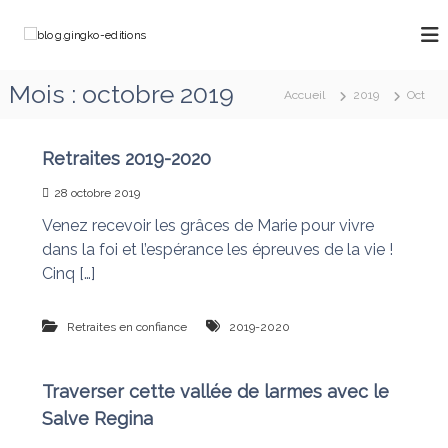
A
l
b
C
l
h
l
e
e
o
Mois :
octobre 2019
m
r
Accueil
2019
Oct
g
i
a
n
.
u
o
g
c
Retraites 2019-2020
n
o
i
s
28 octobre 2019
a
n
n
v
t
Venez recevoir les grâces de Marie pour vivre
g
e
e
dans la foi et l’espérance les épreuves de la vie !
k
c
n
M
Cinq […]
o
u
a
-
r
e
i
Retraites en confiance
2019-2020
e
d
q
i
u
Traverser cette vallée de larmes avec le
t
i
d
Salve Regina
i
é
o
f