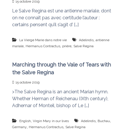
15 octobre 2019
n
a
Le Salve Regina est une antienne mariale, dont
i
s
t
on ne connaît pas avec certitude l’auteur :
l
certains pensent qu’il s’agit d’ […]
e
s
n
,
La Vierge Marie dans notre vie
Adelindis
antienne
œ
,
,
,
mariale
Hermanus Contractus
prière
Salve Regina
u
d
s
Marching through the Vale of Tears with
the Salve Regina
15 octobre 2019
>The Salve Regina is an ancient Marian hymn.
Whether Herman of Reichenau (IXth century),
Adhemar of Monteil, bishop of Le […]
,
,
,
English
Virgin Mary in our lives
Adelindis
Buchau
,
,
Germany
Hermanus Contractus
Salve Regina