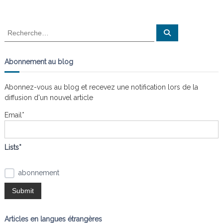
R
R
e
e
c
c
h
e
h
Abonnement au blog
r
e
c
h
r
e
Abonnez-vous au blog et recevez une notification lors de la
r
c
diffusion d'un nouvel article
h
e
Email*
r
:
Lists*
abonnement
Articles en langues étrangères