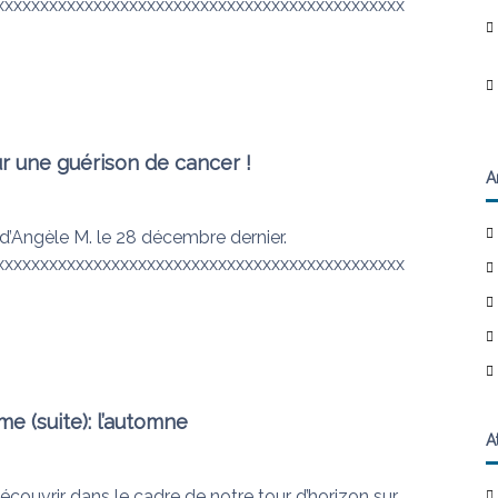
xxxxxxxxxxxxxxxxxxxxxxxxxxxxxxxxxxxxxxxxxxxxxx
r une guérison de cancer !
A
e d’Angèle M. le 28 décembre dernier.
xxxxxxxxxxxxxxxxxxxxxxxxxxxxxxxxxxxxxxxxxxxxxx
e (suite): l’automne
A
découvrir dans le cadre de notre tour d’horizon sur