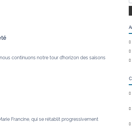
A
été
, nous continuons notre tour d’horizon des saisons
C
arie Francine, qui se rétablit progressivement