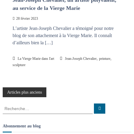
Jean-Joseph Chevalier, un artiste polyvalent,
au service de la Vierge Marie
28 février 2023
L’artiste Jean-Joseph Chevalier a témoigné pour notre
blog de son attachement à la Vierge Marie. Il connaît
d’ailleurs bien la […]
,
,
La Vierge Marie dans l'art
Jean-Joseph Chevalier
peinture
sculpture
N
Articles plus anciens
a
R
R
e
e
c
v
c
h
e
h
Abonnement au blog
r
e
c