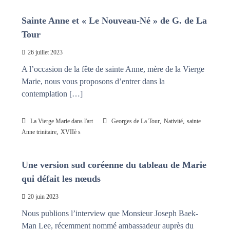
n
a
i
Sainte Anne et « Le Nouveau-Né » de G. de La
s
t
Tour
l
e
26 juillet 2023
s
n
A l’occasion de la fête de sainte Anne, mère de la Vierge
œ
Marie, nous vous proposons d’entrer dans la
u
d
contemplation […]
s
,
,
La Vierge Marie dans l'art
Georges de La Tour
Nativité
sainte
,
Anne trinitaire
XVIIè s
Une version sud coréenne du tableau de Marie
qui défait les nœuds
20 juin 2023
Nous publions l’interview que Monsieur Joseph Baek-
Man Lee, récemment nommé ambassadeur auprès du