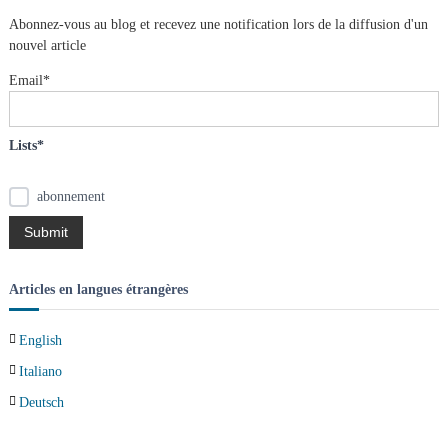
i
h
r
e
Abonnez-vous au blog et recevez une notification lors de la diffusion d'un
r
c
g
nouvel article
h
e
Email*
a
r
:
t
Lists*
i
abonnement
o
n
Articles en langues étrangères
d
English
e
Italiano
s
Deutsch