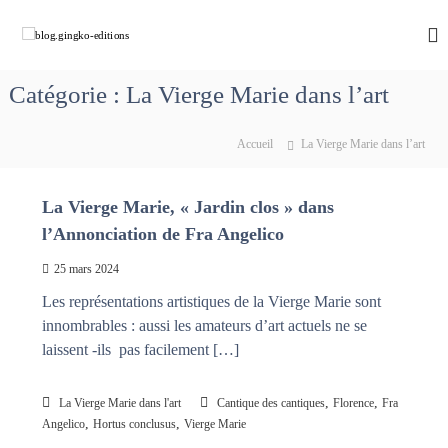
A
l
b
C
h
l
l
e
e
o
m
Catégorie :
La Vierge Marie dans l’art
r
g
i
a
n
.
u
o
Accueil
La Vierge Marie dans l’art
g
c
n
i
s
o
a
n
n
La Vierge Marie, « Jardin clos » dans
v
t
g
e
l’Annonciation de Fra Angelico
e
k
c
n
M
25 mars 2024
o
u
a
-
Les représentations artistiques de la Vierge Marie sont
r
e
i
innombrables : aussi les amateurs d’art actuels ne se
e
d
laissent -ils pas facilement […]
q
i
u
t
i
,
,
La Vierge Marie dans l'art
Cantique des cantiques
Florence
Fra
d
i
,
,
Angelico
Hortus conclusus
Vierge Marie
é
o
f