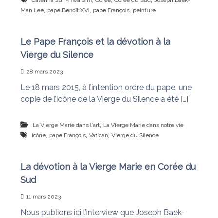
Caterina Sun-Hwa Sim
Corée
Corée du Sud
Joseph Baek-
n
a
,
,
,
Man Lee
pape Benoît XVI
pape François
peinture
i
s
t
l
Le Pape François et la dévotion à la
e
s
Vierge du Silence
n
œ
28 mars 2023
u
Le 18 mars 2015, à l’intention ordre du pape, une
d
s
copie de l’icône de la Vierge du Silence a été […]
,
La Vierge Marie dans l'art
La Vierge Marie dans notre vie
,
,
,
icône
pape François
Vatican
Vierge du Silence
La dévotion à la Vierge Marie en Corée du
Sud
11 mars 2023
Nous publions ici l’interview que Joseph Baek-