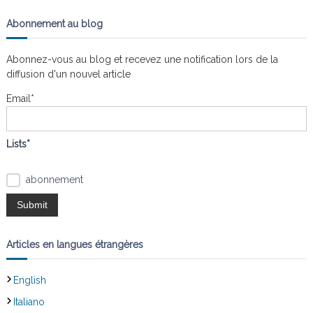
c
c
h
e
h
Abonnement au blog
r
e
c
h
r
e
Abonnez-vous au blog et recevez une notification lors de la
r
c
diffusion d'un nouvel article
h
e
Email*
r
:
Lists*
abonnement
Articles en langues étrangères
English
Italiano