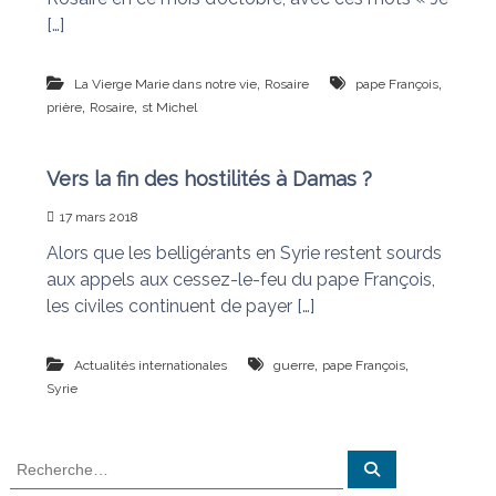
[…]
,
,
La Vierge Marie dans notre vie
Rosaire
pape François
,
,
prière
Rosaire
st Michel
Vers la fin des hostilités à Damas ?
17 mars 2018
Alors que les belligérants en Syrie restent sourds
aux appels aux cessez-le-feu du pape François,
les civiles continuent de payer […]
,
,
Actualités internationales
guerre
pape François
Syrie
R
R
e
e