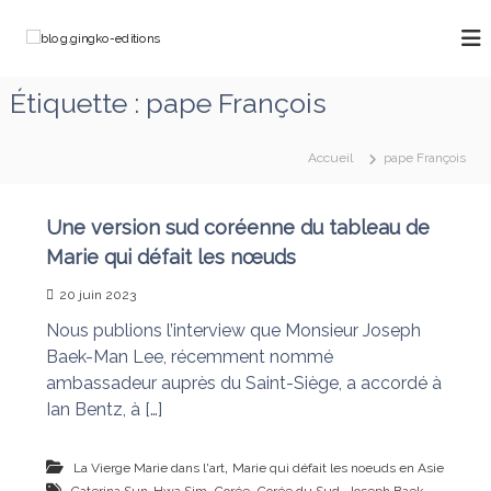
A
l
b
C
l
h
l
e
e
o
Étiquette :
pape François
m
r
g
i
a
n
.
u
o
Accueil
pape François
g
c
n
o
i
s
a
n
n
Une version sud coréenne du tableau de
v
t
g
Marie qui défait les nœuds
e
e
k
c
n
M
20 juin 2023
o
u
a
-
Nous publions l’interview que Monsieur Joseph
r
e
i
Baek-Man Lee, récemment nommé
e
d
ambassadeur auprès du Saint-Siège, a accordé à
q
i
Ian Bentz, à […]
u
t
i
d
i
,
La Vierge Marie dans l'art
Marie qui défait les noeuds en Asie
é
o
,
,
,
f