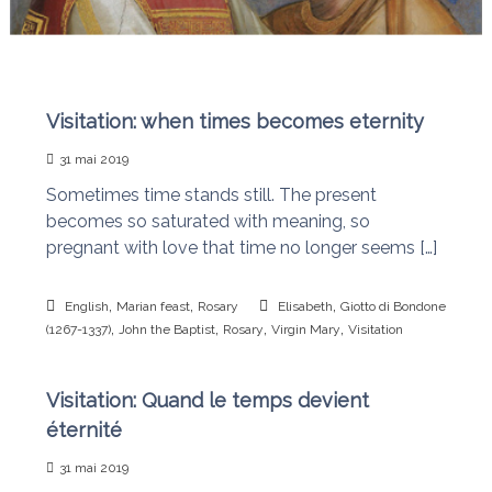
n
a
i
s
t
l
e
Visitation: when times becomes eternity
s
n
œ
31 mai 2019
u
Sometimes time stands still. The present
d
s
becomes so saturated with meaning, so
pregnant with love that time no longer seems […]
,
,
,
English
Marian feast
Rosary
Elisabeth
Giotto di Bondone
,
,
,
,
(1267-1337)
John the Baptist
Rosary
Virgin Mary
Visitation
Visitation: Quand le temps devient
éternité
31 mai 2019