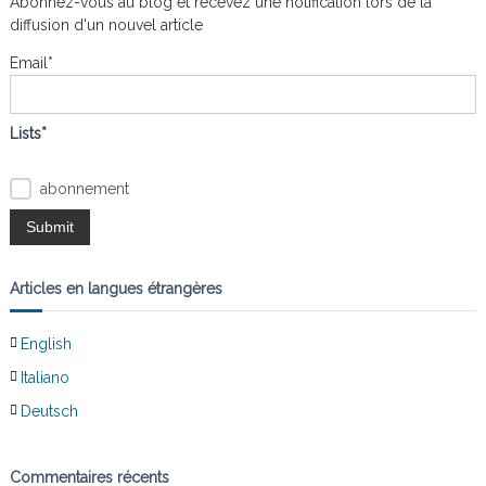
Abonnez-vous au blog et recevez une notification lors de la
r
c
diffusion d'un nouvel article
h
e
Email*
r
:
Lists*
abonnement
Articles en langues étrangères
English
Italiano
Deutsch
Commentaires récents