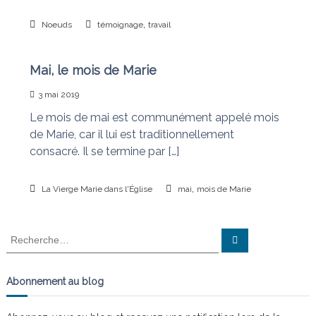
,
Noeuds
témoignage
travail
Mai, le mois de Marie
3 mai 2019
Le mois de mai est communément appelé mois
de Marie, car il lui est traditionnellement
consacré. Il se termine par […]
,
La Vierge Marie dans l'Église
mai
mois de Marie
R
R
e
e
c
c
h
e
h
Abonnement au blog
r
e
c
h
r
e