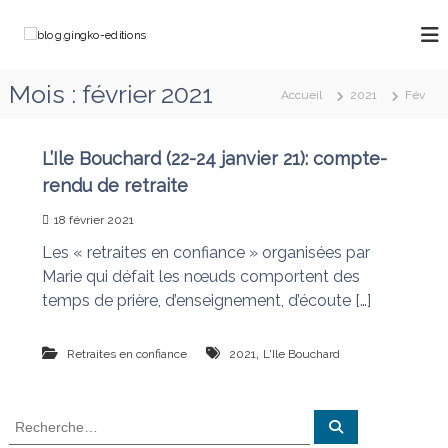
A
l
b
C
l
h
l
e
e
o
Mois :
février 2021
m
r
Accueil
2021
Fév
g
i
a
n
.
u
o
g
c
L’Ile Bouchard (22-24 janvier 21): compte-
n
o
i
s
rendu de retraite
a
n
n
v
t
18 février 2021
g
e
e
k
c
Les « retraites en confiance » organisées par
n
M
o
Marie qui défait les nœuds comportent des
u
a
-
temps de prière, d’enseignement, d’écoute […]
r
e
i
e
d
,
Retraites en confiance
2021
L'Ile Bouchard
q
i
u
t
i
d
i
R
R
é
e
e
o
f