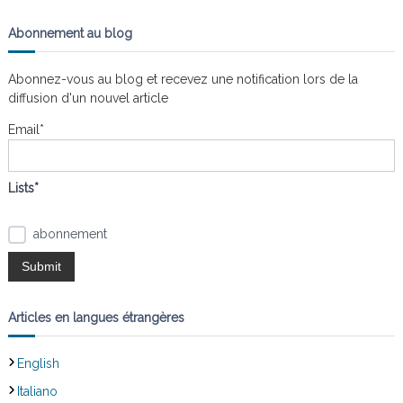
c
c
h
n
a
e
h
i
Abonnement au blog
s
r
e
t
c
h
l
r
e
Abonnez-vous au blog et recevez une notification lors de la
e
r
c
s
diffusion d'un nouvel article
h
n
e
Email*
œ
r
u
:
d
s
Lists*
abonnement
Articles en langues étrangères
English
Italiano