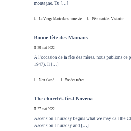
montagne, Tu […]
s
u
i
,
La Vierge Marie dans notre vie
Fête mariale
Visitation
d
é
f
Bonne fête des Mamans
a
29 mai 2022
i
t
A l’occasion de la fête des mères, nous publions ce 
l
1947). Il […]
e
s
Non classé
fête des mères
n
œ
u
The church’s first Novena
d
27 mai 2022
s
Ascension Thursday begins what we may call the Chur
Ascension Thursday and […]