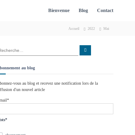
Bienvenue
Blog
Contact
Accueil
2022
Mai
R
e
c
h
e
bonnement au blog
r
c
h
e
bonnez-vous au blog et recevez une notification lors de la
r
iffusion d'un nouvel article
mail*
ists*