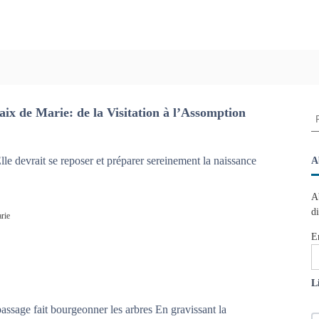
paix de Marie: de la Visitation à l’Assomption
R
e
c
h
lle devrait se reposer et préparer sereinement la naissance
A
e
r
A
c
d
rie
h
e
E
r
:
L
ssage fait bourgeonner les arbres En gravissant la