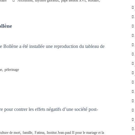
,
,
,
,
saire
Ascension
mystère glorieux
pape Benoît XVI
Rosaire
ollène
 Bollène a été installée une reproduction du tableau de
,
ne
pèlerinage
 pour contrer les effets négatifs d’une société post-
,
,
,
culture de mort
famille
Fatima
Institut Jean-paul II pour le mariage et la