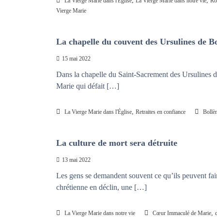
,
,
La Vierge Marie dans l'Église
La Vierge Marie dans notre vie
Ro
Vierge Marie
La chapelle du couvent des Ursulines de B
15 mai 2022
Dans la chapelle du Saint-Sacrement des Ursulines de
Marie qui défait […]
,
La Vierge Marie dans l'Église
Retraites en confiance
Bollè
La culture de mort sera détruite
13 mai 2022
Les gens se demandent souvent ce qu’ils peuvent faire
chrétienne en déclin, une […]
,
La Vierge Marie dans notre vie
Cœur Immaculé de Marie