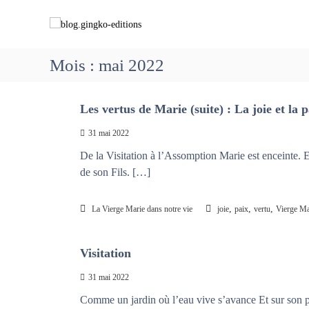
A
b
C
l
l
h
l
o
e
e
g
m
Mois :
mai 2022
r
.
i
a
g
n
u
i
Les vertus de Marie (suite) : La joie et la 
c
o
o
n
n
31 mai 2022
n
g
s
t
De la Visitation à l’Assomption Marie est enceinte. E
k
a
e
de son Fils. […]
o
v
n
-
e
u
e
c
,
,
,
La Vierge Marie dans notre vie
joie
paix
vertu
Vierge Ma
d
M
i
a
Visitation
t
r
i
i
31 mai 2022
o
e
Comme un jardin où l’eau vive s’avance Et sur son pa
n
q