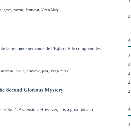
,
,
,
,
ar
grace
novena
Pentecost
Virgin Mary
A
ute la première neuvaine de l’Église. Elle comprend les
,
,
,
,
,
neuvaine
noeud
Pentecôte
peur
Vierge Marie
The Second Glorious Mystery
her Son’s Ascension. However, it is a good idea to
A