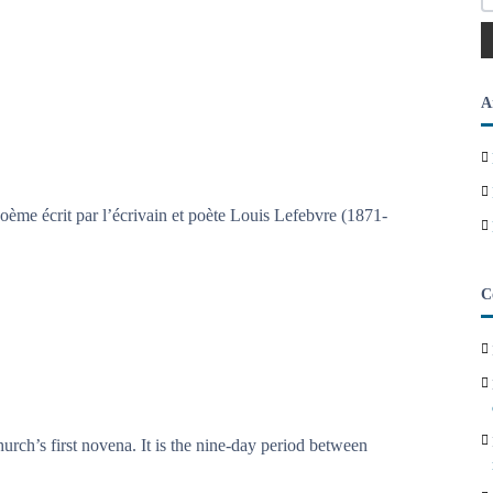
A
poème écrit par l’écrivain et poète Louis Lefebvre (1871-
C
ch’s first novena. It is the nine-day period between