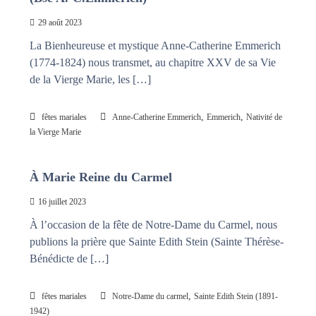
n
a
29 août 2023
i
s
t
La Bienheureuse et mystique Anne-Catherine Emmerich
l
(1774-1824) nous transmet, au chapitre XXV de sa Vie
e
s
de la Vierge Marie, les […]
n
œ
u
,
,
fêtes mariales
Anne-Catherine Emmerich
Emmerich
Nativité de
d
la Vierge Marie
s
À Marie Reine du Carmel
16 juillet 2023
À l’occasion de la fête de Notre-Dame du Carmel, nous
publions la prière que Sainte Edith Stein (Sainte Thérèse-
Bénédicte de […]
,
fêtes mariales
Notre-Dame du carmel
Sainte Edith Stein (1891-
1942)