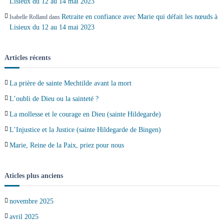
l
Lisieux du 12 au 14 mai 2023
Retraite en confiance avec Marie qui défait les nœuds à
Isabelle Rolland
dans
e
Lisieux du 12 au 14 mai 2023
s
Articles récents
La prière de sainte Mechtilde avant la mort
L’oubli de Dieu ou la sainteté ?
La mollesse et le courage en Dieu (sainte Hildegarde)
L’Injustice et la Justice (sainte Hildegarde de Bingen)
Marie, Reine de la Paix, priez pour nous
Aticles plus anciens
novembre 2025
avril 2025