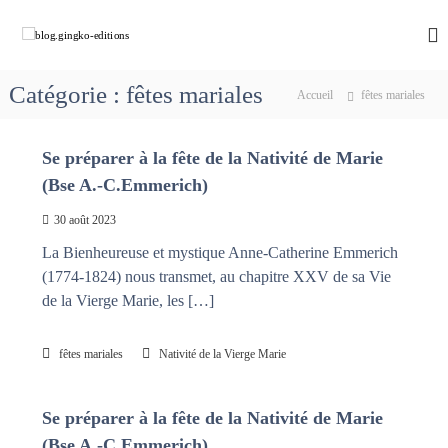
A
l
b
C
h
l
l
e
e
o
m
Catégorie :
fêtes mariales
r
Accueil
fêtes mariales
g
i
a
n
.
u
o
g
Se préparer à la fête de la Nativité de Marie
c
n
i
s
o
(Bse A.-C.Emmerich)
a
n
n
v
t
30 août 2023
g
e
e
k
c
La Bienheureuse et mystique Anne-Catherine Emmerich
n
M
o
(1774-1824) nous transmet, au chapitre XXV de sa Vie
u
a
-
de la Vierge Marie, les […]
r
e
i
e
d
fêtes mariales
Nativité de la Vierge Marie
q
i
u
t
i
d
Se préparer à la fête de la Nativité de Marie
i
é
o
(Bse A.-C.Emmerich)
f