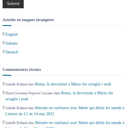
o
n
Articles en langues étrangères
d
English
e
Italiano
s
Deutsch
a
Commentaires récents
r
Roma, la devozione a Maria che scioglie i nodi
Isabelle Rolland
dans
t
Roma, la devozione a Maria che
Maria Giovanna Negrone Casciano
dans
scioglie i nodi
i
Retraite en confiance avec Marie qui défait les nœuds à
Isabelle Rolland
dans
Lisieux du 12 au 14 mai 2023
c
Retraite en confiance avec Marie qui défait les nœuds à
Isabelle Rolland
dans