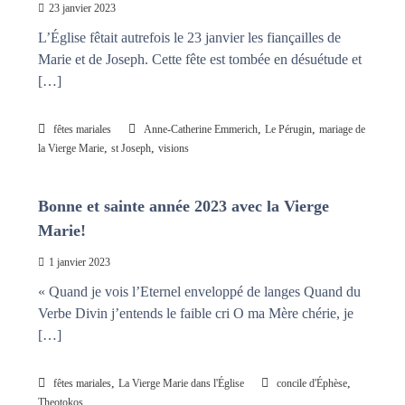
23 janvier 2023
L’Église fêtait autrefois le 23 janvier les fiançailles de
Marie et de Joseph. Cette fête est tombée en désuétude et
[…]
,
,
fêtes mariales
Anne-Catherine Emmerich
Le Pérugin
mariage de
,
,
la Vierge Marie
st Joseph
visions
Bonne et sainte année 2023 avec la Vierge
Marie!
1 janvier 2023
« Quand je vois l’Eternel enveloppé de langes Quand du
Verbe Divin j’entends le faible cri O ma Mère chérie, je
[…]
,
,
fêtes mariales
La Vierge Marie dans l'Église
concile d'Éphèse
Theotokos