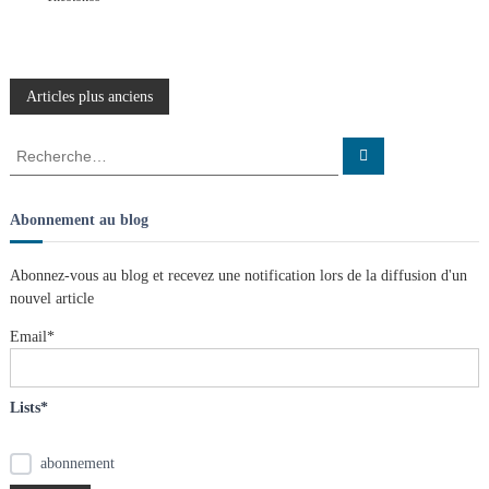
N
Articles plus anciens
a
R
R
e
e
c
v
c
h
e
h
Abonnement au blog
r
e
c
i
h
r
e
Abonnez-vous au blog et recevez une notification lors de la diffusion d'un
r
c
g
nouvel article
h
e
Email*
a
r
:
t
Lists*
i
abonnement