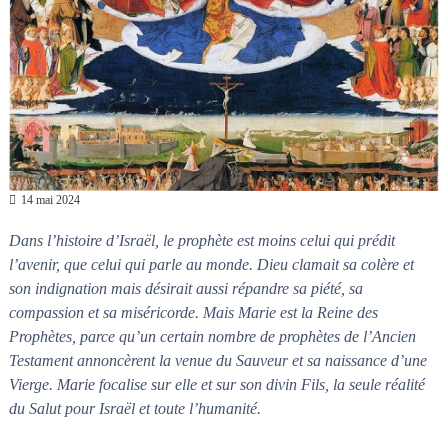
n
a
i
s
t
l
e
s
n
œ
u
d
s
14 mai 2024
Dans l’histoire d’Israël, le prophète est moins celui qui prédit
l’avenir, que celui qui parle au monde. Dieu clamait sa colère et
son indignation mais désirait aussi répandre sa piété, sa
compassion et sa miséricorde. Mais Marie est la Reine des
Prophètes, parce qu’un certain nombre de prophètes de l’Ancien
Testament annoncèrent la venue du Sauveur et sa naissance d’une
Vierge. Marie focalise sur elle et sur son divin Fils, la seule réalité
du Salut pour Israël et toute l’humanité.