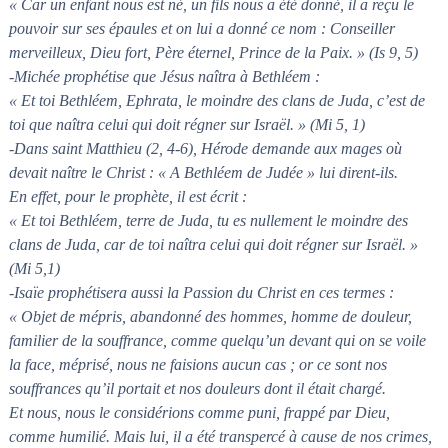
« Car un enfant nous est né, un fils nous a été donné, il a reçu le
pouvoir sur ses épaules et on lui a donné ce nom : Conseiller
merveilleux, Dieu fort, Père éternel, Prince de la Paix. » (Is 9, 5)
-Michée prophétise que Jésus naîtra à Bethléem :
« Et toi Bethléem, Ephrata, le moindre des clans de Juda, c’est de
toi que naîtra celui qui doit régner sur Israël. » (Mi 5, 1)
-Dans saint Matthieu (2, 4-6), Hérode demande aux mages où
devait naître le Christ : « A Bethléem de Judée » lui dirent-ils.
En effet, pour le prophète, il est écrit :
« Et toi Bethléem, terre de Juda, tu es nullement le moindre des
clans de Juda, car de toi naîtra celui qui doit régner sur Israël. »
(Mi 5,1)
-Isaïe prophétisera aussi la Passion du Christ en ces termes :
« Objet de mépris, abandonné des hommes, homme de douleur,
familier de la souffrance, comme quelqu’un devant qui on se voile
la face, méprisé, nous ne faisions aucun cas ; or ce sont nos
souffrances qu’il portait et nos douleurs dont il était chargé.
Et nous, nous le considérions comme puni, frappé par Dieu,
comme humilié. Mais lui, il a été transpercé à cause de nos crimes,