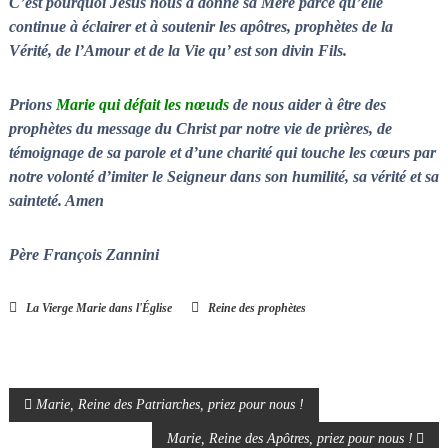
C’est pourquoi Jésus nous a donné sa Mère parce qu’elle
continue à éclairer et à soutenir les apôtres, prophètes de la
Vérité, de l’Amour et de la Vie qu’ est son divin Fils.
Prions
Marie qui défait les nœuds
de nous aider à être des
prophètes du message du Christ par notre vie de prières, de
témoignage de sa parole et d’une charité qui touche les cœurs par
notre volonté d’imiter le Seigneur dans son humilité, sa vérité et sa
sainteté. Amen
Père François Zannini
La Vierge Marie dans l'Église
Reine des prophètes
N
Marie, Reine des Patriarches, priez pour nous !
Marie, Reine des Apôtres, priez pour nous !