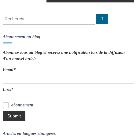
a
v
R
R
e
e
c
i
c
h
e
h
Abonnement au blog
r
g
e
c
h
r
e
Abonnez-vous au blog et recevez une notification lors de la diffusion
r
a
c
d'un nouvel article
h
e
t
Email*
r
:
i
Lists*
o
abonnement
n
d
Articles en langues étrangères