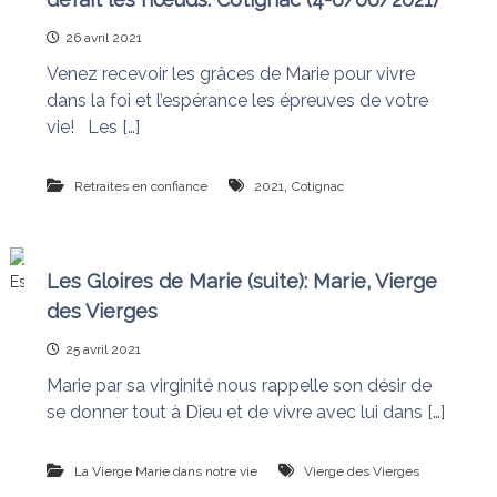
n
a
26 avril 2021
i
s
t
Venez recevoir les grâces de Marie pour vivre
l
dans la foi et l’espérance les épreuves de votre
e
s
vie! Les […]
n
œ
u
,
Retraites en confiance
2021
Cotignac
d
s
Les Gloires de Marie (suite): Marie, Vierge
des Vierges
25 avril 2021
Marie par sa virginité nous rappelle son désir de
se donner tout à Dieu et de vivre avec lui dans […]
La Vierge Marie dans notre vie
Vierge des Vierges