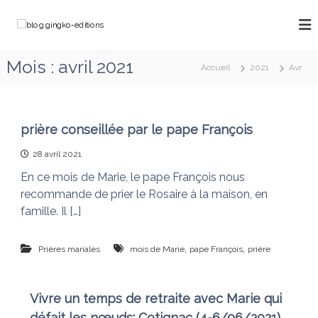
A
l
b
C
l
h
l
e
e
o
Mois :
avril 2021
m
r
Accueil
2021
Avr
g
i
a
n
.
u
o
g
c
n
o
i
s
prière conseillée par le pape François
a
n
n
v
28 avril 2021
t
g
e
e
En ce mois de Marie, le pape François nous
k
c
n
M
recommande de prier le Rosaire à la maison, en
o
u
a
famille. Il […]
-
r
e
i
e
d
,
,
Prières mariales
mois de Marie
pape François
prière
q
i
u
t
i
d
i
Vivre un temps de retraite avec Marie qui
é
o
défait les nœuds: Cotignac (4-6/06/2021)
f