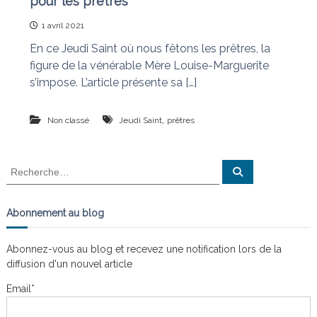
pour les prêtres
1 avril 2021
En ce Jeudi Saint où nous fêtons les prêtres, la
figure de la vénérable Mère Louise-Marguerite
s’impose. L’article présente sa […]
,
Non classé
Jeudi Saint
prêtres
R
R
e
e
c
c
h
e
h
Abonnement au blog
r
e
c
h
r
e
Abonnez-vous au blog et recevez une notification lors de la
r
c
diffusion d'un nouvel article
h
e
Email*
r
: