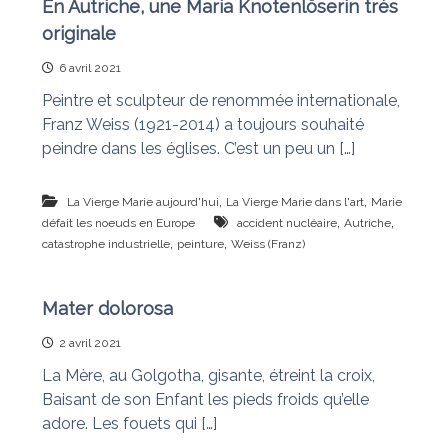
En Autriche, une Maria Knotenlöserin très
originale
6 avril 2021
Peintre et sculpteur de renommée internationale,
Franz Weiss (1921-2014) a toujours souhaité
peindre dans les églises. C’est un peu un […]
,
,
La Vierge Marie aujourd'hui
La Vierge Marie dans l'art
Marie
,
,
défait les noeuds en Europe
accident nucléaire
Autriche
,
,
catastrophe industrielle
peinture
Weiss (Franz)
Mater dolorosa
2 avril 2021
La Mère, au Golgotha, gisante, étreint la croix,
Baisant de son Enfant les pieds froids qu’elle
adore. Les fouets qui […]