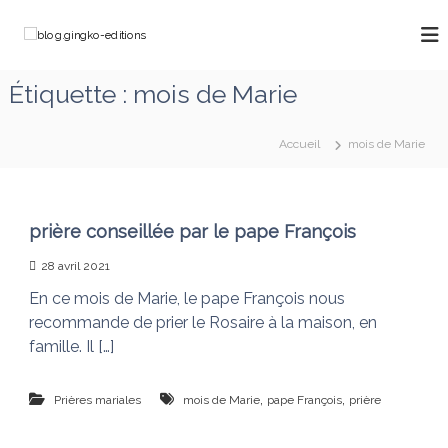
A
l
b
C
l
h
l
e
e
o
Étiquette :
mois de Marie
m
r
g
i
a
n
.
u
o
Accueil
mois de Marie
g
c
n
o
i
s
a
n
n
v
t
g
prière conseillée par le pape François
e
e
k
c
n
28 avril 2021
M
o
u
a
En ce mois de Marie, le pape François nous
-
r
recommande de prier le Rosaire à la maison, en
e
i
e
famille. Il […]
d
q
i
u
t
i
,
,
Prières mariales
mois de Marie
pape François
prière
d
i
é
o
f