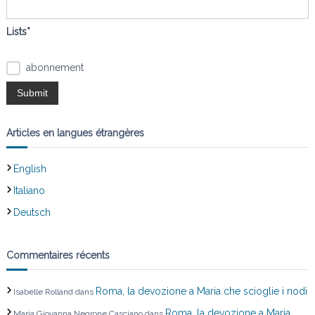
:
Lists*
abonnement
Articles en langues étrangères
English
Italiano
Deutsch
Commentaires récents
Roma, la devozione a Maria che scioglie i nodi
Isabelle Rolland
dans
Roma, la devozione a Maria
Maria Giovanna Negrone Casciano
dans