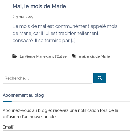
n
a
Mai, le mois de Marie
i
s
t
3 mai 2019
l
Le mois de mai est communément appelé mois
e
s
de Marie, car il lui est traditionnellement
n
consacré. Il se termine par […]
œ
u
d
,
La Vierge Marie dans l'Église
mai
mois de Marie
s
R
R
e
e
c
c
h
e
h
Abonnement au blog
r
e
c
h
r
e
Abonnez-vous au blog et recevez une notification lors de la
r
c
diffusion d'un nouvel article
h
e
Email*
r