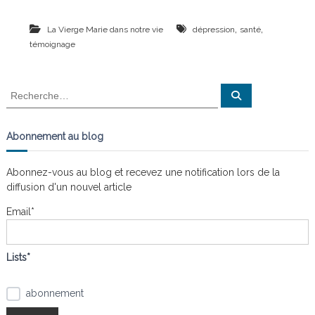
,
,
La Vierge Marie dans notre vie
dépression
santé
témoignage
R
R
e
e
c
c
h
e
h
Abonnement au blog
r
e
c
h
r
e
Abonnez-vous au blog et recevez une notification lors de la
r
c
diffusion d'un nouvel article
h
e
Email*
r
:
Lists*
abonnement