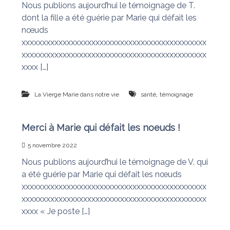
Nous publions aujourd’hui le témoignage de T.
n
a
dont la fille a été guérie par Marie qui défait les
i
s
t
nœuds
l
xxxxxxxxxxxxxxxxxxxxxxxxxxxxxxxxxxxxxxxxxxxxx
e
xxxxxxxxxxxxxxxxxxxxxxxxxxxxxxxxxxxxxxxxxxxxx
s
n
xxxx […]
œ
u
d
,
La Vierge Marie dans notre vie
santé
témoignage
s
Merci à Marie qui défait les noeuds !
5 novembre 2022
Nous publions aujourd’hui le témoignage de V. qui
a été guérie par Marie qui défait les nœuds
xxxxxxxxxxxxxxxxxxxxxxxxxxxxxxxxxxxxxxxxxxxxx
xxxxxxxxxxxxxxxxxxxxxxxxxxxxxxxxxxxxxxxxxxxxx
xxxx « Je poste […]