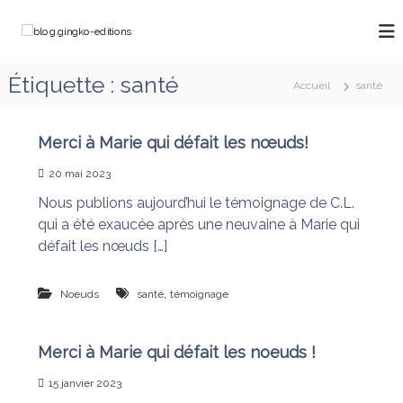
A
l
b
C
l
h
l
e
e
o
Étiquette :
santé
m
r
Accueil
santé
g
i
a
n
.
u
o
g
c
Merci à Marie qui défait les nœuds!
n
o
i
s
20 mai 2023
a
n
n
v
t
Nous publions aujourd’hui le témoignage de C.L.
g
e
e
qui a été exaucée après une neuvaine à Marie qui
k
c
n
M
défait les nœuds […]
o
u
a
-
r
e
i
,
Noeuds
santé
témoignage
e
d
q
i
u
Merci à Marie qui défait les noeuds !
t
i
d
i
15 janvier 2023
é
o
f