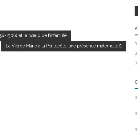
A
-1906) et le nœud de l’infertilité
La Vierge Marie à la Pentecôte: une présence maternelle
C