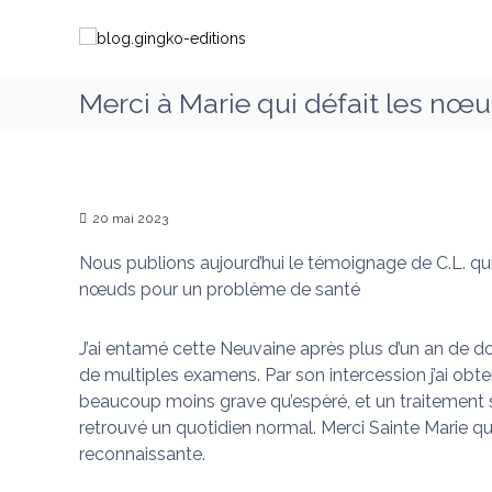
A
b
C
l
l
h
l
o
e
e
g
m
Merci à Marie qui défait les nœu
r
.
i
a
g
n
u
i
c
o
o
n
n
n
20 mai 2023
g
s
t
k
a
Nous publions aujourd’hui le témoignage de C.L. qui
e
o
v
n
nœuds pour un problème de santé
-
e
u
e
c
J’ai entamé cette Neuvaine après plus d’un an de d
d
M
de multiples examens. Par son intercession j’ai obt
i
a
beaucoup moins grave qu’espèré, et un traitement sim
t
r
retrouvé un quotidien normal. Merci Sainte Marie qui
i
i
reconnaissante.
o
e
q