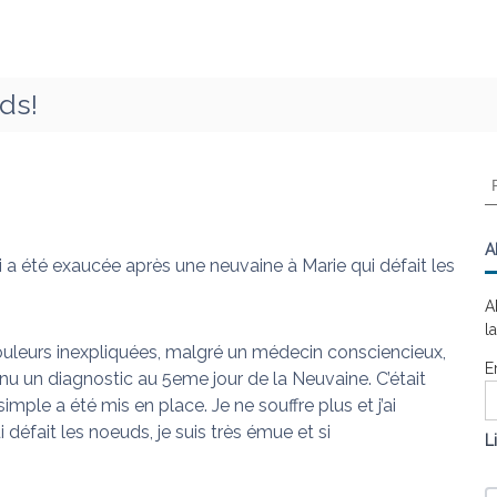
ds!
R
e
c
h
A
 a été exaucée après une neuvaine à Marie qui défait les
e
r
A
c
l
h
ouleurs inexpliquées, malgré un médecin consciencieux,
e
E
enu un diagnostic au 5eme jour de la Neuvaine. C’était
r
ple a été mis en place. Je ne souffre plus et j’ai
:
 défait les noeuds, je suis très émue et si
L