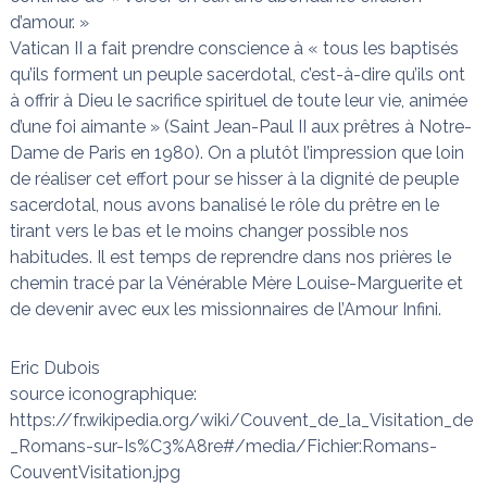
d’amour. »
Vatican II a fait prendre conscience à « tous les baptisés
qu’ils forment un peuple sacerdotal, c’est-à-dire qu’ils ont
à offrir à Dieu le sacrifice spirituel de toute leur vie, animée
d’une foi aimante » (Saint Jean-Paul II aux prêtres à Notre-
Dame de Paris en 1980). On a plutôt l’impression que loin
de réaliser cet effort pour se hisser à la dignité de peuple
sacerdotal, nous avons banalisé le rôle du prêtre en le
tirant vers le bas et le moins changer possible nos
habitudes. Il est temps de reprendre dans nos prières le
chemin tracé par la Vénérable Mère Louise-Marguerite et
de devenir avec eux les missionnaires de l’Amour Infini.
Eric Dubois
source iconographique:
https://fr.wikipedia.org/wiki/Couvent_de_la_Visitation_de
_Romans-sur-Is%C3%A8re#/media/Fichier:Romans-
CouventVisitation.jpg