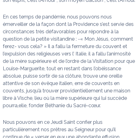
son esprit, c’est l’Amour ; son moyen d’action , c’est l’Amour.
En ces temps de pandémie, nous pouvons nous
émerveiller de la façon dont la Providence s’est servie des
circonstances très défavorables pour répondre à la
question de la petite visitandine : -« Mon Jésus, comment
ferez- vous cela? » Il a fallu la fermeture du couvent et
l’expulsion des religieuses vers l’ Italie, il a fallu l’animosité
de la mère supérieure et de l’ordre de la Visitation pour que
Louise-Marguerite, tout en restant dans l’obéissance
absolue, puisse sortir de sa clôture, trouve une oreille
attentive de son évêque italien, erre de couvents en
couvents, jusqu’à trouver providentiellement une maison
libre à Vische, lieu où la mère supérieure qui lui succède
pourra,elle, fonder Béthanie du Sacré-cœur.
Nous pouvons en ce Jeudi Saint confier plus
particulièrement nos prêtres au Seigneur pour qu’il
continue de « verser en eux une abondante effusion