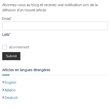
r
e
Abonnez-vous au blog et recevez une notification lors de la
r
c
t
diffusion d'un nouvel article
h
e
Email*
i
r
:
o
Lists*
n
abonnement
d
e
Articles en langues étrangères
l
English
’
Italiano
a
Deutsch
r