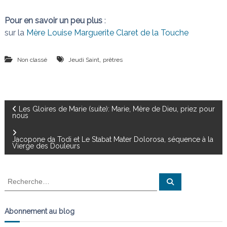
Pour en savoir un peu plus
:
sur la
Mère Louise Marguerite Claret de la Touche
,
Non classé
Jeudi Saint
prêtres
N
Les Gloires de Marie (suite): Marie, Mère de Dieu, priez pour
nous
a
Jacopone da Todi et Le Stabat Mater Dolorosa, séquence à la
Vierge des Douleurs
v
i
R
R
e
e
c
g
c
h
e
h
Abonnement au blog
r
e
a
c
h