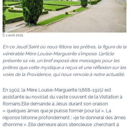
n
a
i
s
t
l
e
s
1 avril 2021
n
œ
En ce Jeudi Saint où nous fêtons les prêtres, la figure de la
u
d
vénérable Mère Louise-Marguerite s’impose. L’article
s
présente sa vie, un bref exposé des messages pour les
prêtres que cette mystique a reçus et une réflexion sur les
voies de la Providence, qui nous renvoie à notre actualité.
En 1902, la Mère Louise-Marguerite (1868-1915) est
assistante au noviciat du vaste couvent de la Visitation à
Romans.Elle demande à Jésus durant son oraison
« quelques âmes que je puisse former pour lui ». La
réponse l’étonne profondément : »je te donnerai des âmes
d’homme » .Elle demeure alors silencieuse ,cherchant à