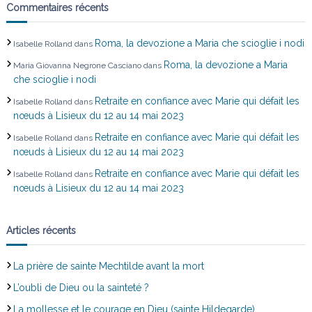
Commentaires récents
t
Roma, la devozione a Maria che scioglie i nodi
Isabelle Rolland
dans
i
Roma, la devozione a Maria
Maria Giovanna Negrone Casciano
dans
che scioglie i nodi
c
Retraite en confiance avec Marie qui défait les
Isabelle Rolland
dans
nœuds à Lisieux du 12 au 14 mai 2023
l
Retraite en confiance avec Marie qui défait les
Isabelle Rolland
dans
e
nœuds à Lisieux du 12 au 14 mai 2023
Retraite en confiance avec Marie qui défait les
Isabelle Rolland
dans
nœuds à Lisieux du 12 au 14 mai 2023
Articles récents
La prière de sainte Mechtilde avant la mort
L’oubli de Dieu ou la sainteté ?
La mollesse et le courage en Dieu (sainte Hildegarde)