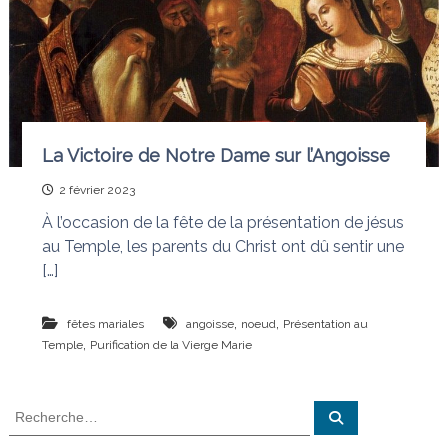
e
i
e
d
q
i
u
t
i
d
i
é
o
f
La Victoire de Notre Dame sur l’Angoisse
n
a
i
s
t
2 février 2023
l
À l’occasion de la fête de la présentation de jésus
e
s
au Temple, les parents du Christ ont dû sentir une
n
[…]
œ
u
d
,
,
fêtes mariales
angoisse
noeud
Présentation au
s
,
Temple
Purification de la Vierge Marie
R
R
e
e
c