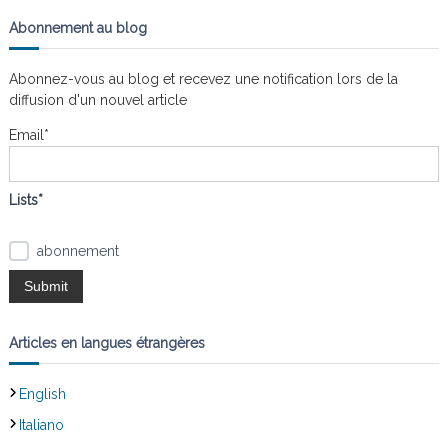
c
h
e
h
Abonnement au blog
r
e
c
h
r
e
Abonnez-vous au blog et recevez une notification lors de la
r
c
diffusion d'un nouvel article
h
e
Email*
r
:
Lists*
abonnement
Articles en langues étrangères
English
Italiano