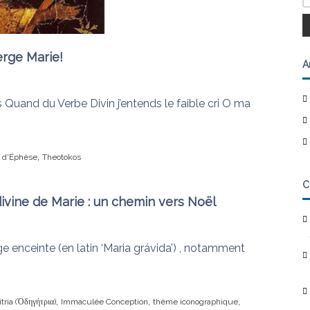
erge Marie!
A
 Quand du Verbe Divin j’entends le faible cri O ma
,
e d'Éphèse
Theotokos
C
divine de Marie : un chemin vers Noël
rge enceinte (en latin ‘Maria grávida’) , notamment
,
,
,
tria (Ὁδηγήτρια)
Immaculée Conception
thème iconographique