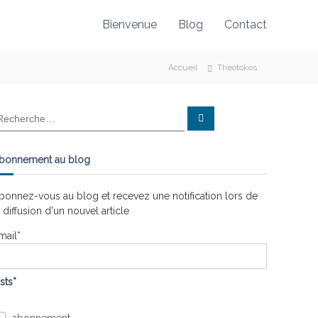
Bienvenue
Blog
Contact
Accueil
Theotokos
R
e
c
h
e
bonnement au blog
r
c
h
e
bonnez-vous au blog et recevez une notification lors de
r
a diffusion d'un nouvel article
mail*
ists*