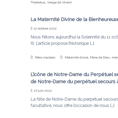
,
Theotokos
Vierge de l'Avent
La Maternité Divine de la Bienheureus
12 octobre 2022
Nous fêtons aujourd’hui la Solennité du 11 oct
II). L’article propose l’historique […]
,
,
fêtes mariales
Maternité divine
Mère de Dieu
mèr
L’icône de Notre-Dame du Perpétuel se
de Notre-Dame du perpétuel secours 
27 juin 2022
La fête de Notre-Dame du perpétuel secours, d
facultative, nous offre l’occasion de nous […]