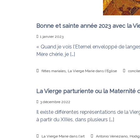
n
s
u
i
d
Bonne et sainte année 2023 avec la Vi
é
1 janvier 2023
f
a
« Quand je vois l’Eternel enveloppé de langes
i
Mère chérie, je […]
t
l
,
fêtes mariales
La Vierge Marie dans l'Église
concil
e
s
n
La Vierge parturiente ou la Maternité 
œ
3 décembre 2022
u
Il existe différentes représentations de la Vie
d
à partir du XIIIès, dans plusieurs […]
s
,
La Vierge Marie dans l'art
Antonio Veneziano
Hodigi