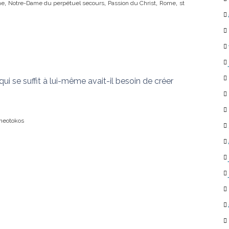
,
,
,
,
ne
Notre-Dame du perpétuel secours
Passion du Christ
Rome
st
ui se suffit à lui-même avait-il besoin de créer
heotokos