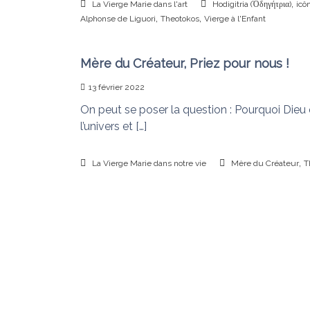
,
La Vierge Marie dans l'art
Hodigitria (Ὁδηγήτρια)
icô
,
,
Alphonse de Liguori
Theotokos
Vierge à l'Enfant
Mère du Créateur, Priez pour nous !
13 février 2022
On peut se poser la question : Pourquoi Dieu q
l’univers et […]
,
La Vierge Marie dans notre vie
Mère du Créateur
T