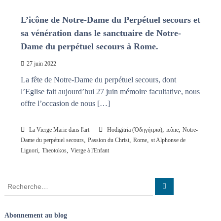
n
a
i
L’icône de Notre-Dame du Perpétuel secours et
s
t
sa vénération dans le sanctuaire de Notre-
l
e
Dame du perpétuel secours à Rome.
s
n
27 juin 2022
œ
La fête de Notre-Dame du perpétuel secours, dont
u
d
l’Eglise fait aujourd’hui 27 juin mémoire facultative, nous
s
offre l’occasion de nous […]
,
,
La Vierge Marie dans l'art
Hodigitria (Ὁδηγήτρια)
icône
Notre-
,
,
,
Dame du perpétuel secours
Passion du Christ
Rome
st Alphonse de
,
,
Liguori
Theotokos
Vierge à l'Enfant
R
R
e
e
c
c
h
e
h
Abonnement au blog
r