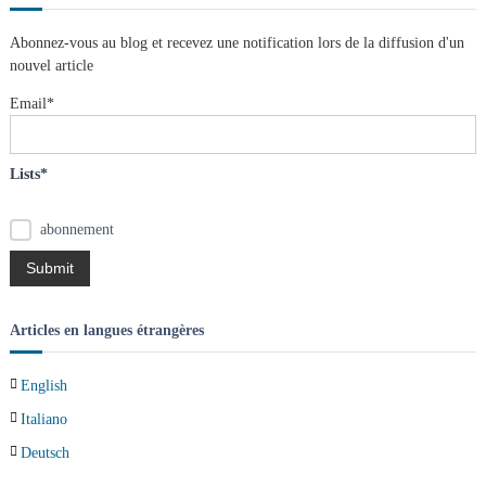
e
c
h
r
e
Abonnez-vous au blog et recevez une notification lors de la diffusion d'un
r
c
nouvel article
h
e
Email*
r
:
Lists*
abonnement
Articles en langues étrangères
English
Italiano
Deutsch