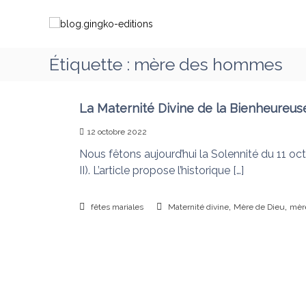
A
b
C
l
l
h
l
o
e
e
g
m
Étiquette :
mère des hommes
r
.
i
a
g
n
u
i
c
La Maternité Divine de la Bienheureus
o
o
n
n
12 octobre 2022
n
g
s
t
Nous fêtons aujourd’hui la Solennité du 11 oct
k
a
e
II). L’article propose l’historique […]
o
v
n
-
e
u
e
,
,
c
fêtes mariales
Maternité divine
Mère de Dieu
mèr
d
M
i
a
t
r
i
i
o
e
q