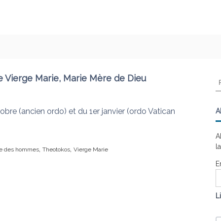
e Vierge Marie, Marie Mère de Dieu
R
e
c
h
obre (ancien ordo) et du 1er janvier (ordo Vatican
A
e
r
A
c
l
,
,
e des hommes
Theotokos
Vierge Marie
h
e
E
r
:
L