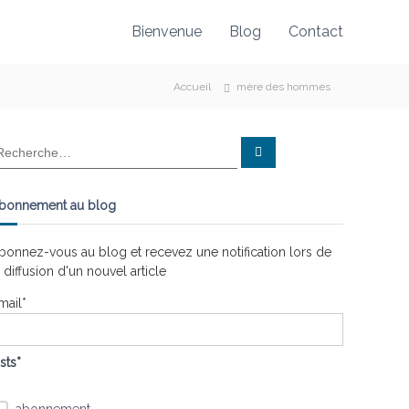
Bienvenue
Blog
Contact
Accueil
mère des hommes
R
e
c
h
e
bonnement au blog
r
c
h
e
bonnez-vous au blog et recevez une notification lors de
r
a diffusion d'un nouvel article
mail*
ists*