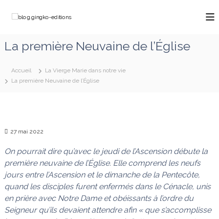
A
l
b
C
l
h
l
e
e
o
La première Neuvaine de l’Église
m
r
g
i
a
n
.
u
o
Accueil
La Vierge Marie dans notre vie
g
c
n
La première Neuvaine de l’Église
o
i
s
a
n
n
v
t
g
e
e
k
c
n
M
27 mai 2022
o
u
a
-
r
On pourrait dire qu’avec le jeudi de l’Ascension débute la
e
i
première neuvaine de l’Église. Elle comprend les neufs
e
d
jours entre l’Ascension et le dimanche de la Pentecôte,
q
i
u
quand les disciples furent enfermés dans le Cénacle, unis
t
i
en prière avec Notre Dame et obéissants à l’ordre du
d
i
Seigneur qu’ils devaient attendre afin « que s’accomplisse
é
o
f