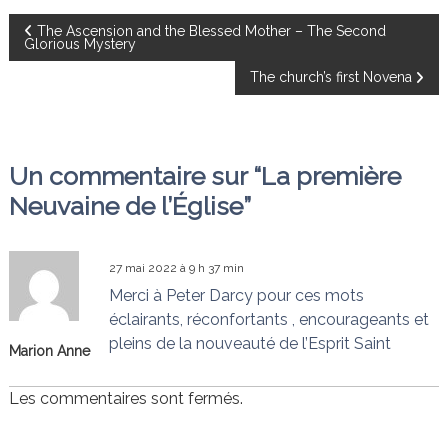
N
The Ascension and the Blessed Mother – The Second
Glorious Mystery
a
The church’s first Novena
v
i
Un commentaire sur “La première
Neuvaine de l’Église”
g
a
27 mai 2022 à 9 h 37 min
Merci à Peter Darcy pour ces mots
t
éclairants, réconfortants , encourageants et
i
pleins de la nouveauté de l’Esprit Saint
Marion Anne
o
Les commentaires sont fermés.
n