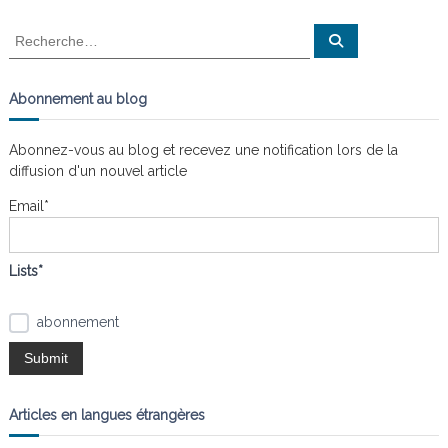
d
R
R
e
e
c
e
c
h
e
h
Abonnement au blog
r
e
c
l
h
r
e
Abonnez-vous au blog et recevez une notification lors de la
r
c
’
diffusion d'un nouvel article
h
e
Email*
a
r
:
r
Lists*
t
abonnement
i
c
Articles en langues étrangères
l