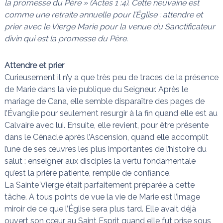
la promesse du Père » (Actes 1 :4). Cette neuvaine est
n
a
comme une retraite annuelle pour l’Église : attendre et
i
s
prier avec le Vierge Marie pour la venue du Sanctificateur
t
l
divin qui est la promesse du Père.
e
s
n
Attendre et prier
œ
Curieusement il n’y a que très peu de traces de la présence
u
de Marie dans la vie publique du Seigneur. Après le
d
s
mariage de Cana, elle semble disparaître des pages de
l’Évangile pour seulement resurgir à la fin quand elle est au
Calvaire avec lui. Ensuite, elle revient, pour être présente
dans le Cénacle après l’Ascension, quand elle accomplit
l’une de ses œuvres les plus importantes de l’histoire du
salut : enseigner aux disciples la vertu fondamentale
qu’est la prière patiente, remplie de confiance.
La Sainte Vierge était parfaitement préparée à cette
tâche. A tous points de vue la vie de Marie est l’image
miroir de ce que l’Église sera plus tard. Elle avait déjà
ouvert son cœur au Saint Esprit quand elle fut prise sous