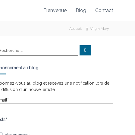
Bienvenue
Blog
Contact
Accueil
Virgin Mary
R
e
c
h
e
bonnement au blog
r
c
h
e
bonnez-vous au blog et recevez une notification lors de
r
a diffusion d'un nouvel article
mail*
ists*