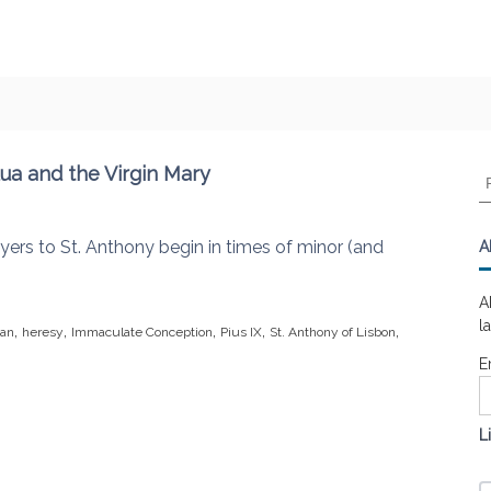
dua and the Virgin Mary
R
e
c
h
ers to St. Anthony begin in times of minor (and
A
e
r
A
c
l
,
,
,
,
,
can
heresy
Immaculate Conception
Pius IX
St. Anthony of Lisbon
h
e
E
r
:
L