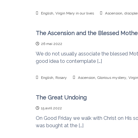
,
,
English
Virgin Mary in our lives
Ascension
disciple
The Ascension and the Blessed Mothe
26 mai 2022
We do not usually associate the blessed Mothe
good idea to contemplate […]
,
,
,
English
Rosary
Ascension
Glorious mystery
Virgi
The Great Undoing
15 avril 2022
On Good Friday we walk with Christ on His s
was bought at the […]