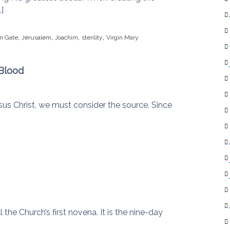
]
,
,
,
,
n Gate
Jérusalem
Joachim
sterility
Virgin Mary
 Blood
sus Christ, we must consider the source. Since
e Church’s first novena. It is the nine-day