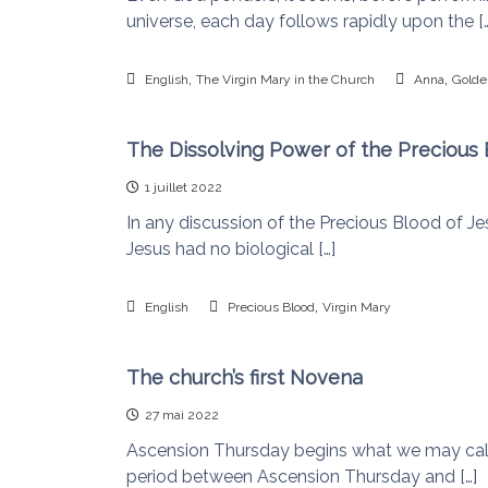
universe, each day follows rapidly upon the […
,
,
English
The Virgin Mary in the Church
Anna
Golde
The Dissolving Power of the Precious
1 juillet 2022
In any discussion of the Precious Blood of Je
Jesus had no biological […]
,
English
Precious Blood
Virgin Mary
The church’s first Novena
27 mai 2022
Ascension Thursday begins what we may call th
period between Ascension Thursday and […]