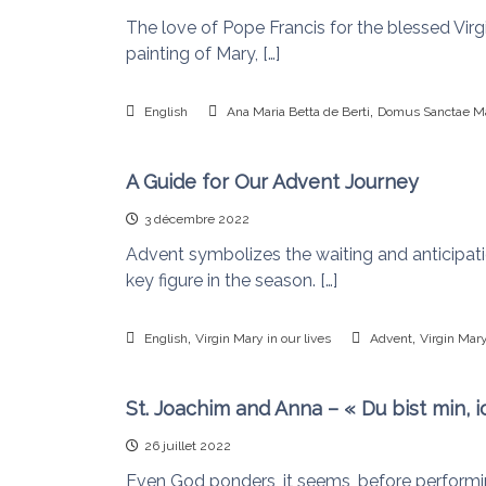
The love of Pope Francis for the blessed Virgi
painting of Mary, […]
,
English
Ana Maria Betta de Berti
Domus Sanctae M
A Guide for Our Advent Journey
3 décembre 2022
Advent symbolizes the waiting and anticipat
key figure in the season. […]
,
,
English
Virgin Mary in our lives
Advent
Virgin Mar
St. Joachim and Anna – « Du bist min, i
26 juillet 2022
Even God ponders, it seems, before performi