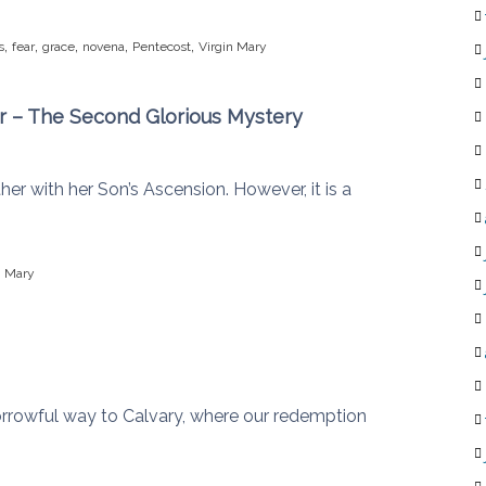
,
,
,
,
,
s
fear
grace
novena
Pentecost
Virgin Mary
r – The Second Glorious Mystery
r with her Son’s Ascension. However, it is a
n Mary
orrowful way to Calvary, where our redemption