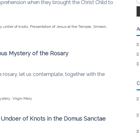
prehension when they brought the Christ Child to
,
,
,
y untier of knots
Presentation of Jesus at the Temple
Simeon
A
ous Mystery of the Rosary
 rosary, let us contemplate, together with the
C
,
ystery
Virgin Mary
y Undoer of Knots in the Domus Sanctae