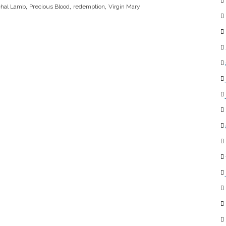
,
,
,
chal Lamb
Precious Blood
redemption
Virgin Mary