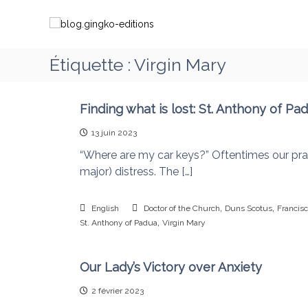
A
b
C
l
l
h
l
o
e
e
g
m
Étiquette :
Virgin Mary
r
.
i
a
g
n
u
i
c
Finding what is lost: St. Anthony of Pa
o
o
n
n
13 juin 2023
n
g
s
t
“Where are my car keys?” Oftentimes our pray
k
a
e
major) distress. The […]
o
v
n
-
e
u
e
,
,
c
English
Doctor of the Church
Duns Scotus
Francis
,
d
St. Anthony of Padua
Virgin Mary
M
i
a
t
r
Our Lady’s Victory over Anxiety
i
i
o
e
2 février 2023
q