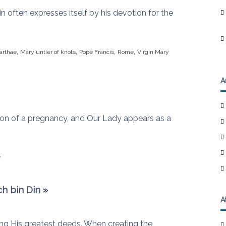
n often expresses itself by his devotion for the
,
,
,
,
arthae
Mary untier of knots
Pope Francis
Rome
Virgin Mary
A
ion of a pregnancy, and Our Lady appears as a
y
ch bin Din »
A
ng His greatest deeds. When creating the