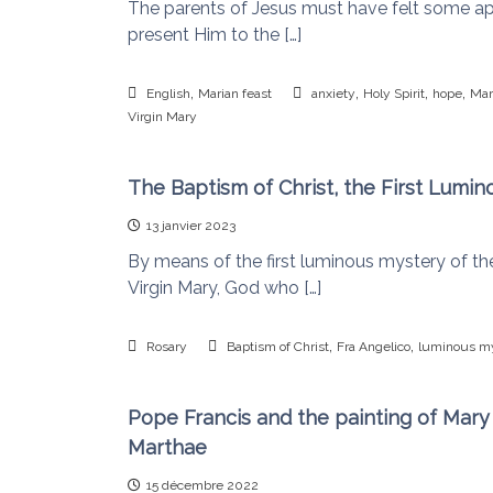
n
The parents of Jesus must have felt some ap
s
u
present Him to the […]
i
d
,
,
,
,
English
Marian feast
anxiety
Holy Spirit
hope
Mar
é
Virgin Mary
f
a
i
The Baptism of Christ, the First Lumin
t
13 janvier 2023
l
By means of the first luminous mystery of the
e
Virgin Mary, God who […]
s
n
œ
,
,
Rosary
Baptism of Christ
Fra Angelico
luminous m
u
d
Pope Francis and the painting of Mar
s
Marthae
15 décembre 2022