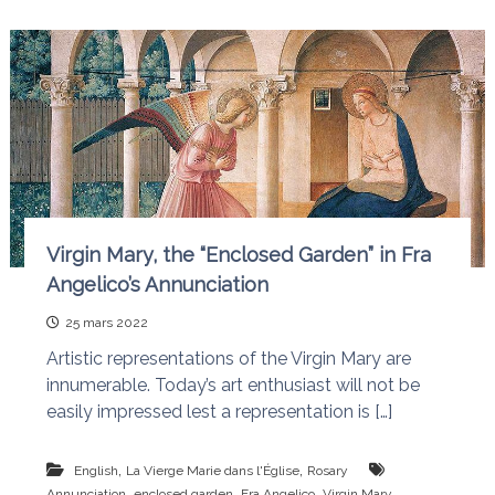
Virgin Mary, the “Enclosed Garden” in Fra
Angelico’s Annunciation
25 mars 2022
Artistic representations of the Virgin Mary are
innumerable. Today’s art enthusiast will not be
easily impressed lest a representation is […]
,
,
English
La Vierge Marie dans l'Église
Rosary
,
,
,
Annunciation
enclosed garden
Fra Angelico
Virgin Mary