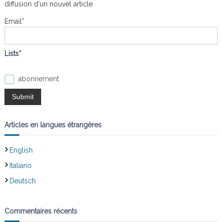
diffusion d'un nouvel article
h
e
Email*
r
:
Lists*
abonnement
Articles en langues étrangères
English
Italiano
Deutsch
Commentaires récents