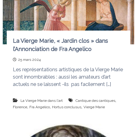
e
i
e
d
q
i
u
t
i
d
i
é
o
La Vierge Marie, « Jardin clos » dans
f
n
a
l’Annonciation de Fra Angelico
i
s
t
25 mars 2024
l
e
Les représentations artistiques de la Vierge Marie
s
sont innombrables : aussi les amateurs d’art
n
actuels ne se laissent -ils pas facilement […]
œ
u
d
,
La Vierge Marie dans l'art
Cantique des cantiques
s
,
,
,
Florence
Fra Angelico
Hortus conclusus
Vierge Marie