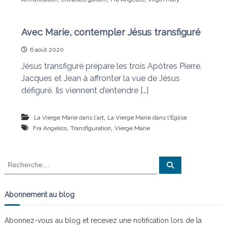
Avec Marie, contempler Jésus transfiguré
6 août 2020
Jésus transfiguré prépare les trois Apôtres Pierre,
Jacques et Jean à affronter la vue de Jésus
défiguré. Ils viennent d’entendre […]
,
La Vierge Marie dans l'art
La Vierge Marie dans l'Église
,
,
Fra Angelico
Transfiguration
Vierge Marie
R
R
e
e
c
c
h
e
h
Abonnement au blog
r
e
c
h
r
e
Abonnez-vous au blog et recevez une notification lors de la
r
c