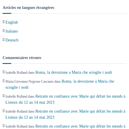
e
Articles en langues étrangères
l
English
Italiano
’
Deutsch
a
Commentaires récents
r
t
Roma, la devozione a Maria che scioglie i nodi
Isabelle Rolland
dans
Roma, la devozione a Maria che
Maria Giovanna Negrone Casciano
dans
i
scioglie i nodi
Retraite en confiance avec Marie qui défait les nœuds à
Isabelle Rolland
dans
c
Lisieux du 12 au 14 mai 2023
l
Retraite en confiance avec Marie qui défait les nœuds à
Isabelle Rolland
dans
Lisieux du 12 au 14 mai 2023
e
Retraite en confiance avec Marie qui défait les nœuds à
Isabelle Rolland
dans