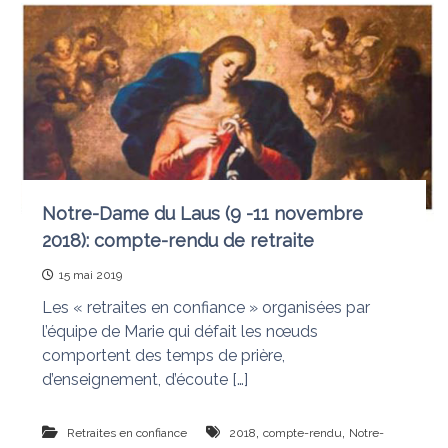
e
i
e
d
q
i
u
t
i
d
i
é
o
f
n
a
i
s
t
l
Notre-Dame du Laus (9 -11 novembre
e
2018): compte-rendu de retraite
s
n
15 mai 2019
œ
u
Les « retraites en confiance » organisées par
d
l’équipe de Marie qui défait les nœuds
s
comportent des temps de prière,
d’enseignement, d’écoute […]
,
,
Retraites en confiance
2018
compte-rendu
Notre-