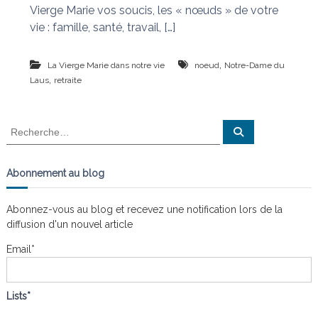
Vierge Marie vos soucis, les « nœuds » de votre
vie : famille, santé, travail, […]
,
La Vierge Marie dans notre vie
noeud
Notre-Dame du
,
Laus
retraite
R
R
e
e
c
c
h
e
h
Abonnement au blog
r
e
c
h
r
e
Abonnez-vous au blog et recevez une notification lors de la
r
c
diffusion d'un nouvel article
h
e
Email*
r
:
Lists*