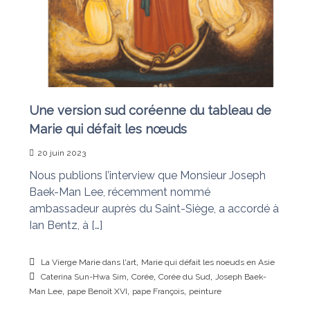
n
a
i
s
t
l
e
s
n
œ
Une version sud coréenne du tableau de
u
d
Marie qui défait les nœuds
s
20 juin 2023
Nous publions l’interview que Monsieur Joseph
Baek-Man Lee, récemment nommé
ambassadeur auprès du Saint-Siège, a accordé à
Ian Bentz, à […]
,
La Vierge Marie dans l'art
Marie qui défait les noeuds en Asie
,
,
,
Caterina Sun-Hwa Sim
Corée
Corée du Sud
Joseph Baek-
,
,
,
Man Lee
pape Benoît XVI
pape François
peinture