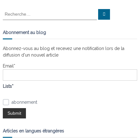
R
R
e
e
c
c
h
e
h
Abonnement au blog
r
e
c
h
r
e
Abonnez-vous au blog et recevez une notification lors de la
r
c
diffusion d'un nouvel article
h
e
Email*
r
:
Lists*
abonnement
Articles en langues étrangères