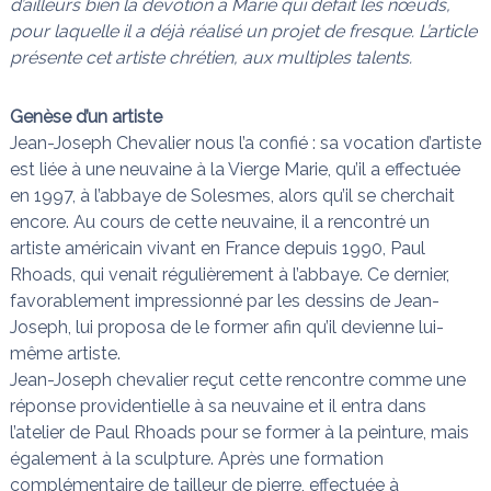
d’ailleurs bien la dévotion à Marie qui défait les nœuds,
n
a
pour laquelle il a déjà réalisé un projet de fresque. L’article
i
s
présente cet artiste chrétien, aux multiples talents.
t
l
e
Genèse d’un artiste
s
n
Jean-Joseph Chevalier nous l’a confié : sa vocation d’artiste
œ
est liée à une neuvaine à la Vierge Marie, qu’il a effectuée
u
en 1997, à l’abbaye de Solesmes, alors qu’il se cherchait
d
s
encore. Au cours de cette neuvaine, il a rencontré un
artiste américain vivant en France depuis 1990, Paul
Rhoads, qui venait régulièrement à l’abbaye. Ce dernier,
favorablement impressionné par les dessins de Jean-
Joseph, lui proposa de le former afin qu’il devienne lui-
même artiste.
Jean-Joseph chevalier reçut cette rencontre comme une
réponse providentielle à sa neuvaine et il entra dans
l’atelier de Paul Rhoads pour se former à la peinture, mais
également à la sculpture. Après une formation
complémentaire de tailleur de pierre, effectuée à