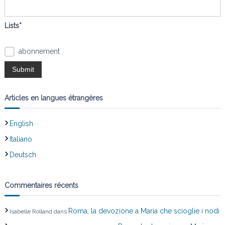
r
:
i
Lists*
o
abonnement
n
d
Articles en langues étrangères
e
English
l
Italiano
’
Deutsch
a
Commentaires récents
r
Roma, la devozione a Maria che scioglie i nodi
Isabelle Rolland
dans
t