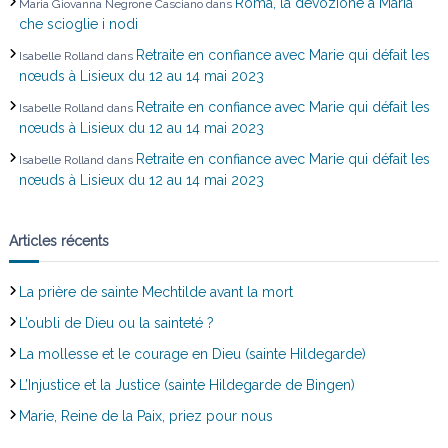
Roma, la devozione a Maria
Maria Giovanna Negrone Casciano
dans
che scioglie i nodi
i
Retraite en confiance avec Marie qui défait les
Isabelle Rolland
dans
c
nœuds à Lisieux du 12 au 14 mai 2023
Retraite en confiance avec Marie qui défait les
Isabelle Rolland
dans
l
nœuds à Lisieux du 12 au 14 mai 2023
Retraite en confiance avec Marie qui défait les
Isabelle Rolland
dans
e
nœuds à Lisieux du 12 au 14 mai 2023
Articles récents
La prière de sainte Mechtilde avant la mort
L’oubli de Dieu ou la sainteté ?
La mollesse et le courage en Dieu (sainte Hildegarde)
L’Injustice et la Justice (sainte Hildegarde de Bingen)
Marie, Reine de la Paix, priez pour nous