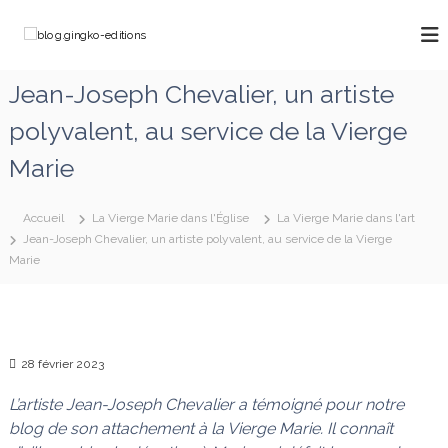
A
l
b
C
l
h
l
e
e
o
Jean-Joseph Chevalier, un artiste
m
r
g
i
a
polyvalent, au service de la Vierge
n
.
u
o
g
c
n
Marie
o
i
s
a
n
n
v
t
Accueil
La Vierge Marie dans l'Église
La Vierge Marie dans l'art
g
e
e
Jean-Joseph Chevalier, un artiste polyvalent, au service de la Vierge
k
c
n
Marie
M
o
u
a
-
r
e
i
e
d
q
28 février 2023
i
u
t
i
L’artiste Jean-Joseph Chevalier a témoigné pour notre
d
i
blog de son attachement à la Vierge Marie. Il connaît
é
o
f