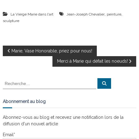
,
,
La Vierge Marie dans l'art
Jean-Joseph Chevalier
peinture
sculpture
N
Marie, Vase Honorable, priez pour nous!
Merci à Marie qui défait les noeuds!
a
v
R
R
e
e
c
i
c
h
e
h
Abonnement au blog
r
g
e
c
h
r
e
Abonnez-vous au blog et recevez une notification lors de la
a
r
c
diffusion d'un nouvel article
h
e
t
Email*