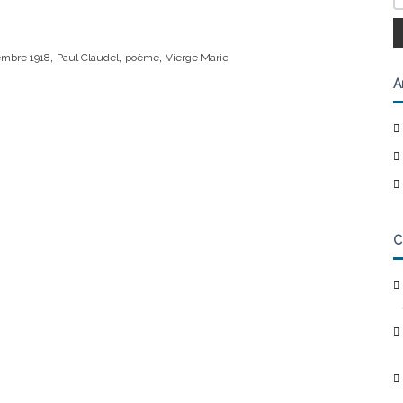
,
,
,
embre 1918
Paul Claudel
poème
Vierge Marie
A
C