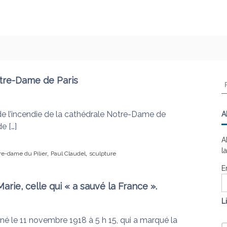
otre-Dame de Paris
R
e
c
h
 de l’incendie de la cathédrale Notre-Dame de
A
e
e […]
r
A
c
l
,
,
re-dame du Pilier
Paul Claudel
sculpture
h
e
E
r
rie, celle qui « a sauvé la France ».
:
L
igné le 11 novembre 1918 à 5 h 15, qui a marqué la