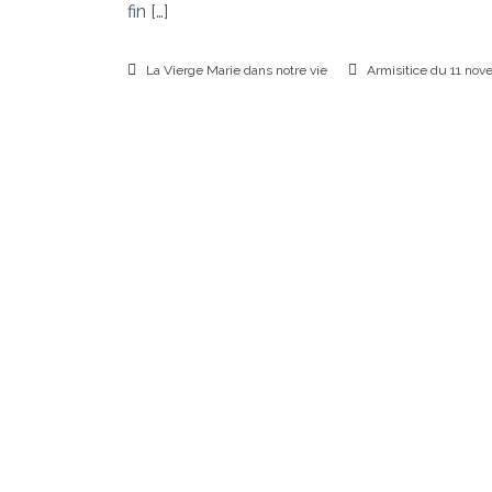
n
fin […]
s
u
i
La Vierge Marie dans notre vie
Armisitice du 11 nov
d
é
f
a
i
t
l
e
s
n
œ
u
d
s