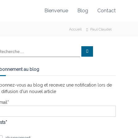
Bienvenue
Blog
Contact
Accueil
Paul Claudel
R
e
c
h
e
bonnement au blog
r
c
h
e
bonnez-vous au blog et recevez une notification lors de
r
a diffusion d'un nouvel article
mail*
ists*