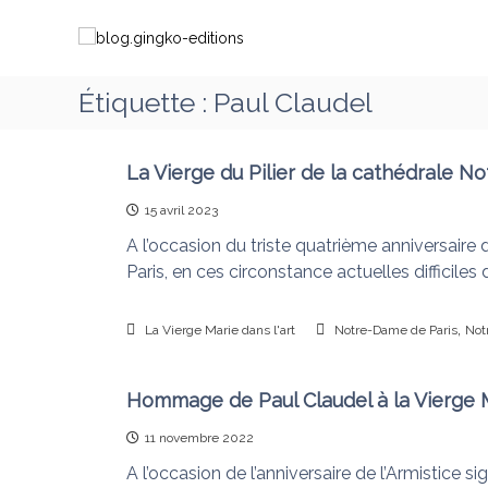
A
b
C
l
l
h
l
o
e
e
g
m
Étiquette :
Paul Claudel
r
.
i
a
g
n
u
i
c
La Vierge du Pilier de la cathédrale N
o
o
n
n
15 avril 2023
n
g
s
t
A l’occasion du triste quatrième anniversaire
k
a
e
Paris, en ces circonstance actuelles difficiles d
o
v
n
-
e
u
e
,
c
La Vierge Marie dans l'art
Notre-Dame de Paris
Not
d
M
i
a
Hommage de Paul Claudel à la Vierge Ma
t
r
i
i
11 novembre 2022
o
e
A l’occasion de l’anniversaire de l’Armistice s
q