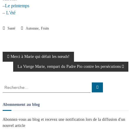
–
Le printemps
–
L’été
,
Santé
Automne
Fruits
N
Merci à Marie qui défait les nœuds!
La Vierge Marie, rempart du Padre Pio contre les persécutions
a
v
R
R
e
e
c
i
c
h
e
h
Abonnement au blog
r
g
e
c
h
r
e
Abonnez-vous au blog et recevez une notification lors de la diffusion d'un
r
a
c
nouvel article
h