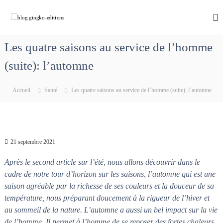
A
l
b
C
h
l
l
e
e
o
m
Les quatre saisons au service de l’homme
r
g
i
a
n
(suite): l’automne
.
u
o
g
c
n
i
s
o
Accueil
Santé
Les quatre saisons au service de l’homme (suite): l’automne
a
n
n
v
t
g
e
e
k
c
n
M
o
u
a
21 septembre 2021
-
r
e
i
Après le second article sur l’été, nous allons découvrir dans le
e
d
cadre de notre tour d’horizon sur les saisons, l’automne qui est une
q
i
saison agréable par la richesse de ses couleurs et la douceur de sa
u
t
i
température, nous préparant doucement à la rigueur de l’hiver et
d
i
au sommeil de la nature. L’automne a aussi un bel impact sur la vie
é
o
de l’homme. Il permet à l’homme de se reposer des fortes chaleurs
f