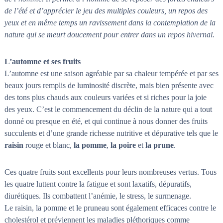
n
a
de l’été et d’apprécier le jeu des multiples couleurs, un repos des
i
s
yeux et en même temps un ravissement dans la contemplation de la
t
nature qui se meurt doucement pour entrer dans un repos hivernal.
l
e
s
L’automne et ses fruits
n
œ
L’automne est une saison agréable par sa chaleur tempérée et par ses
u
beaux jours remplis de luminosité discrète, mais bien présente avec
d
des tons plus chauds aux couleurs variées et si riches pour la joie
s
des yeux. C’est le commencement du déclin de la nature qui a tout
donné ou presque en été, et qui continue à nous donner des fruits
succulents et d’une grande richesse nutritive et dépurative tels que le
raisin
rouge et blanc,
la pomme
,
la poire
et
la prune
.
Ces quatre fruits sont excellents pour leurs nombreuses vertus. Tous
les quatre luttent contre la fatigue et sont laxatifs, dépuratifs,
diurétiques. Ils combattent l’anémie, le stress, le surmenage.
Le raisin, la pomme et le pruneau sont également efficaces contre le
cholestérol et préviennent les maladies pléthoriques comme