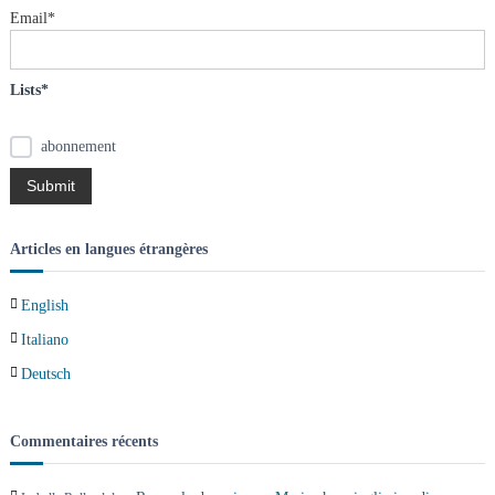
e
t
Email*
r
:
i
Lists*
o
abonnement
n
d
Articles en langues étrangères
e
English
l
Italiano
’
Deutsch
a
Commentaires récents
r