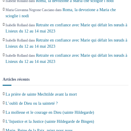
Roma, la devozione a Maria che scioglie i nodi
Isabelle Rolland
dans
t
Roma, la devozione a Maria che
Maria Giovanna Negrone Casciano
dans
scioglie i nodi
i
Retraite en confiance avec Marie qui défait les nœuds à
Isabelle Rolland
dans
c
Lisieux du 12 au 14 mai 2023
Retraite en confiance avec Marie qui défait les nœuds à
Isabelle Rolland
dans
l
Lisieux du 12 au 14 mai 2023
Retraite en confiance avec Marie qui défait les nœuds à
Isabelle Rolland
dans
e
Lisieux du 12 au 14 mai 2023
Articles récents
La prière de sainte Mechtilde avant la mort
L’oubli de Dieu ou la sainteté ?
La mollesse et le courage en Dieu (sainte Hildegarde)
L’Injustice et la Justice (sainte Hildegarde de Bingen)
Marie, Reine de la Paix, priez pour nous