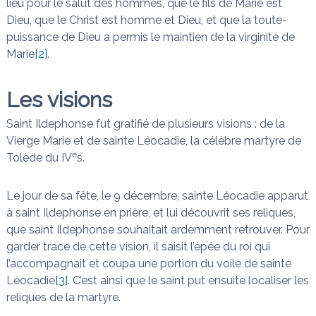
lieu pour le salut des hommes, que le fils de Marie est
Dieu, que le Christ est homme et Dieu, et que la toute-
puissance de Dieu a permis le maintien de la virginité de
Marie
[2]
.
Les visions
Saint Ildephonse fut gratifié de plusieurs visions : de la
Vierge Marie et de sainte Léocadie, la célèbre martyre de
è
Tolède du IV
s.
Le jour de sa fête, le 9 décembre, sainte Léocadie apparut
à saint Ildephonse en prière, et lui découvrit ses reliques,
que saint Ildephonse souhaitait ardemment retrouver. Pour
garder trace de cette vision, il saisit l’épée du roi qui
l’accompagnait et coupa une portion du voile de sainte
Léocadie
[3]
. C’est ainsi que le saint put ensuite localiser les
reliques de la martyre.