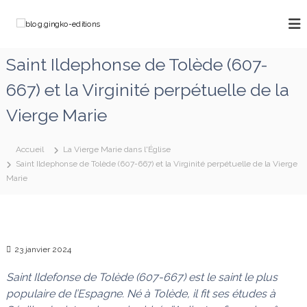
A
l
b
C
l
h
l
e
e
o
Saint Ildephonse de Tolède (607-
m
r
g
i
a
667) et la Virginité perpétuelle de la
n
.
u
o
g
c
n
Vierge Marie
o
i
s
a
n
n
v
t
Accueil
La Vierge Marie dans l'Église
g
e
e
Saint Ildephonse de Tolède (607-667) et la Virginité perpétuelle de la Vierge
k
c
n
Marie
M
o
u
a
-
r
e
i
e
d
q
23 janvier 2024
i
u
t
i
Saint Ildefonse de Tolède
(607-667)
est le saint le plus
d
i
populaire de l’Espagne. Né à Tolède,
il fit ses études à
é
o
f