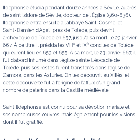
Ildephonse étudia pendant douze années à Séville, auprès
de saint Isidore de Séville, docteur de l’Église (560-636).
Ildephonse entra ensuite à l’abbaye Saint-Cosme-et-
Saint-Damien d’Agali, près de Tolède, puis devint
archevêque de Tolède en 657, jusqu’à sa mort, le 23 janvier
è
è
667. À ce titre, il présida les VIII
et IX
conciles de Tolède,
qui eurent lieu en 653 et 655. À sa mort, le 23 janvier 667, il
fut d’abord inhumé dans l’église sainte Léocadie de
Tolède, puis ses restes furent transférés dans l’église de
Zamora, dans les Asturies. On les découvrit au XIIIès, et
cette découverte fut à l’origine de l’afflux d’un grand
nombre de pèlerins dans la Castille médiévale.
Saint Ildephonse est connu pour sa dévotion mariale et
ses nombreuses œuvres, mais également pour les visions
dont il fut gratifié.