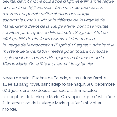
Séville, devint moine puis abbé d’Agli, et enfin archevêque
n
a
de Tolède en 657. Écrivain d’une rare éloquence, ses
i
s
œuvres ont permis uniformisation des liturgies
t
l
espagnoles, mais surtout la défense de la virginité de
e
Marie
. Grand dévot de la Vierge Marie, dont il se voulait
s
serviteur parce que son Fils est notre
Seigneur
, il fut en
n
œ
effet gratifié de plusieurs visions, et demandait à
u
la
Vierge
de l’
Annonciation
l’Esprit du
Seigneur
, admirant le
d
mystère de l’
Incarnation
, réalisé pour nous. Il composa
s
également des œuvres liturgiques en l’honneur de la
Vierge Marie. On le fête localement le 23 janvier.
Neveu de saint Eugène de Tolède, et issu d’une famille
alliée au sang royal, saint Ildephonse naquit le 8 décembre
606, jour qui a été depuis consacré à l’Immaculée
conception de la Vierge Marie. On rapporte que c’est grâce
à l’intercession de la Vierge Marie que l’enfant vint au
monde.