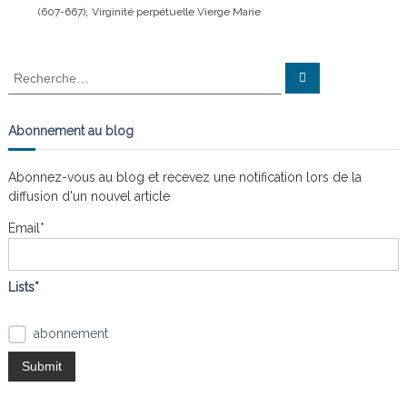
,
(607-667)
Virginité perpétuelle Vierge Marie
n
a
i
s
t
l
R
R
e
e
e
s
c
c
h
n
e
h
Abonnement au blog
œ
r
e
c
u
h
d
r
e
Abonnez-vous au blog et recevez une notification lors de la
s
r
c
diffusion d'un nouvel article
h
e
Email*
r
:
Lists*
abonnement