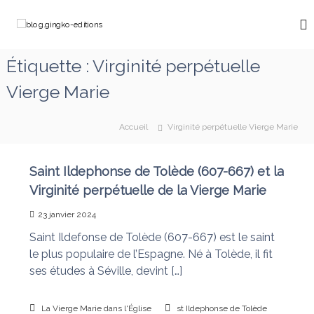
A
l
b
C
l
h
l
e
e
o
Étiquette :
Virginité perpétuelle
m
r
g
i
a
Vierge Marie
n
.
u
o
g
c
n
o
i
s
Accueil
Virginité perpétuelle Vierge Marie
a
n
n
v
t
g
e
e
Saint Ildephonse de Tolède (607-667) et la
k
c
n
M
Virginité perpétuelle de la Vierge Marie
o
u
a
-
r
23 janvier 2024
e
i
Saint Ildefonse de Tolède (607-667) est le saint
e
d
q
le plus populaire de l’Espagne. Né à Tolède, il fit
i
u
ses études à Séville, devint […]
t
i
d
i
é
La Vierge Marie dans l'Église
st Ildephonse de Tolède
o
f