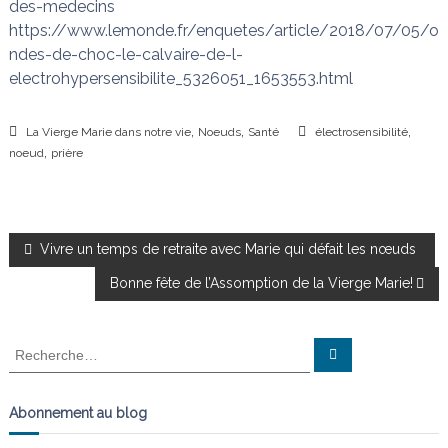
des-medecins
https://www.lemonde.fr/enquetes/article/2018/07/05/o
ndes-de-choc-le-calvaire-de-l-
electrohypersensibilite_5326051_1653553.html
,
,
,
La Vierge Marie dans notre vie
Noeuds
Santé
électrosensibilité
,
noeud
prière
N
Vivre un temps de retraite avec Marie qui défait les nœuds
Bonne fête de l’Assomption de la Vierge Marie!
a
v
R
R
e
e
c
i
c
h
e
h
Abonnement au blog
r
g
e
c
h