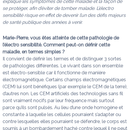
explique les symptômes de cette maladie et la façon de
n
a
se protéger, afin d’éviter de tomber malade. L’électro
i
s
sensibilité risque en effet de devenir l’un des défis majeurs
t
l
de santé publique des années à venir.
e
s
n
Marie-Pierre, vous êtes atteinte de cette pathologie de
œ
l’électro sensibilité. Comment peut-on définir cette
u
maladie, en termes simples ?
d
s
Il convient de définir les termes et de distinguer 3 sortes
de pathologies différentes. Le vivant dans son ensemble
est électro-sensible car il fonctionne de manière
électromagnétique. Certains champs électromagnétiques
(CEM) lui sont bénéfiques (par exemple le CEM de la terre),
d’autres non. Les CEM artificiels des technologies sans fil
sont vraiment nocifs par leur fréquence mais surtout
parce qu’ils sont pulsés. Au lieu d’une onde homogène et
constante à laquelle les cellules pourraient s’adapter ou
contre lesquelles elles pourraient se défendre, le corps est
soumis à un bombardement haché contre lequel il ne peut