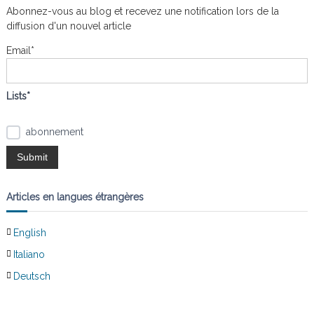
r
e
Abonnez-vous au blog et recevez une notification lors de la
a
r
c
diffusion d'un nouvel article
h
e
t
Email*
r
:
i
Lists*
o
abonnement
n
d
Articles en langues étrangères
e
English
l
Italiano
’
Deutsch
a