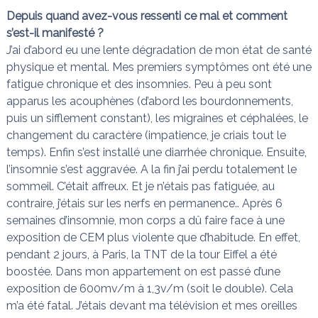
Depuis quand avez-vous ressenti ce mal et comment
s’est-il manifesté ?
J’ai d’abord eu une lente dégradation de mon état de santé
physique et mental. Mes premiers symptômes ont été une
fatigue chronique et des insomnies. Peu à peu sont
apparus les acouphènes (d’abord les bourdonnements,
puis un sifflement constant), les migraines et céphalées, le
changement du caractère (impatience, je criais tout le
temps). Enfin s’est installé une diarrhée chronique. Ensuite,
l’insomnie s’est aggravée. A la fin j’ai perdu totalement le
sommeil. C’était affreux. Et je n’étais pas fatiguée, au
contraire, j’étais sur les nerfs en permanence.. Après 6
semaines d’insomnie, mon corps a dû faire face à une
exposition de CEM plus violente que d’habitude. En effet,
pendant 2 jours, à Paris, la TNT de la tour Eiffel a été
boostée. Dans mon appartement on est passé d’une
exposition de 600mv/m à 1,3v/m (soit le double). Cela
m’a été fatal. J’étais devant ma télévision et mes oreilles