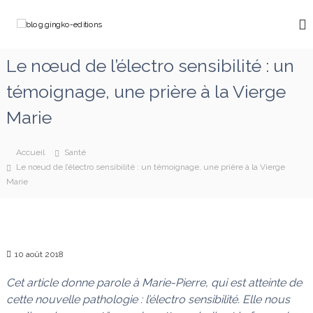
A
l
b
C
l
h
l
e
e
o
Le nœud de l’électro sensibilité : un
m
r
g
i
a
témoignage, une prière à la Vierge
n
.
u
o
g
c
n
Marie
o
i
s
a
n
n
v
t
Accueil
Santé
g
e
e
Le nœud de l’électro sensibilité : un témoignage, une prière à la Vierge
k
c
n
Marie
M
o
u
a
-
r
e
i
e
d
q
10 août 2018
i
u
t
i
Cet article donne parole à Marie-Pierre, qui est atteinte de
d
i
cette nouvelle pathologie : l’électro sensibilité. Elle nous
é
o
f