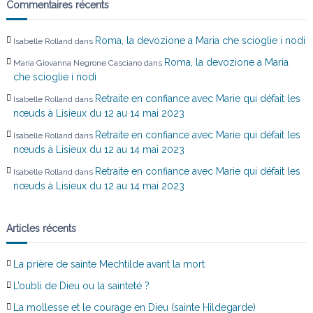
Commentaires récents
r
Roma, la devozione a Maria che scioglie i nodi
Isabelle Rolland
dans
t
Roma, la devozione a Maria
Maria Giovanna Negrone Casciano
dans
che scioglie i nodi
i
Retraite en confiance avec Marie qui défait les
Isabelle Rolland
dans
c
nœuds à Lisieux du 12 au 14 mai 2023
Retraite en confiance avec Marie qui défait les
Isabelle Rolland
dans
l
nœuds à Lisieux du 12 au 14 mai 2023
Retraite en confiance avec Marie qui défait les
Isabelle Rolland
dans
e
nœuds à Lisieux du 12 au 14 mai 2023
Articles récents
La prière de sainte Mechtilde avant la mort
L’oubli de Dieu ou la sainteté ?
La mollesse et le courage en Dieu (sainte Hildegarde)