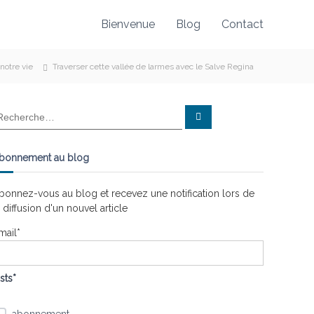
Bienvenue
Blog
Contact
notre vie
Traverser cette vallée de larmes avec le Salve Regina
R
e
c
h
e
bonnement au blog
r
c
h
e
bonnez-vous au blog et recevez une notification lors de
r
a diffusion d'un nouvel article
mail*
ists*