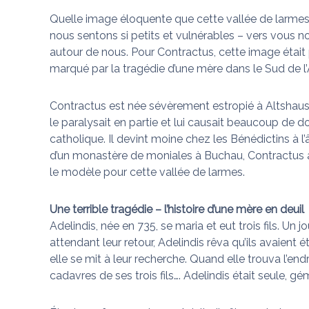
Quelle image éloquente que cette vallée de larmes
nous sentons si petits et vulnérables – vers vous n
autour de nous. Pour Contractus, cette image était p
marqué par la tragédie d’une mère dans le Sud de l
Contractus est née sévèrement estropié à Altshaus
le paralysait en partie et lui causait beaucoup de dou
catholique. Il devint moine chez les Bénédictins à l
d’un monastère de moniales à Buchau, Contractus app
le modèle pour cette vallée de larmes.
Une terrible tragédie – l’histoire d’une mère en deuil
Adelindis, née en 735, se maria et eut trois fils. Un jo
attendant leur retour, Adelindis rêva qu’ils avaient
elle se mit à leur recherche. Quand elle trouva l’endr
cadavres de ses trois fils…. Adelindis était seule, g