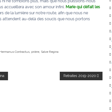
s ni ne tombions plus, mais que nous puissions-nous
us accueillera avec son amour infini.
Marie qui défait les
urs de la lumière sur notre route, afin que nous ne
ous attendent au-delà des soucis que nous portons
,
,
Hermanus Contractus
prière
Salve Regina
ina
Retraites 2019-2020