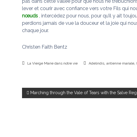
pas dans cette vallée pour que nous ne trébuchion
lever et courir avec confiance vers votre Fils qui no
nœuds
, intercédez pour nous, pour qu’il y ait toujo
perdions jamais de vue la douceur et la joie qui n
chaque jour.
Christen Faith Bentz
,
,
La Vierge Marie dans notre vie
Adelindis
antienne mariale
N
Marching through the Vale of Tears with the Salve Reg
a
v
i