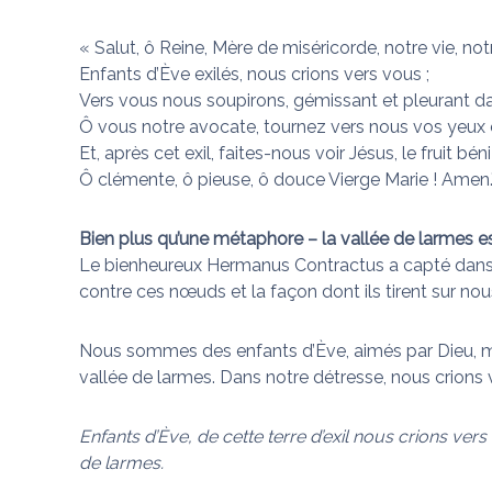
n
s
u
« Salut, ô Reine, Mère de miséricorde, notre vie, not
i
Enfants d’Ève exilés, nous crions vers vous ;
d
Vers vous nous soupirons, gémissant et pleurant da
é
Ô vous notre avocate, tournez vers nous vos yeux
f
Et, après cet exil, faites-nous voir Jésus, le fruit bén
a
Ô clémente, ô pieuse, ô douce Vierge Marie ! Amen.
i
t
l
Bien plus qu’une métaphore – la vallée de larmes es
e
Le bienheureux Hermanus Contractus a capté dans
s
contre ces nœuds et la façon dont ils tirent sur no
n
œ
Nous sommes des enfants d’Ève, aimés par Dieu, m
u
vallée de larmes. Dans notre détresse, nous crions 
d
s
Enfants d’Ève, de cette terre d’exil nous crions ver
de larmes.