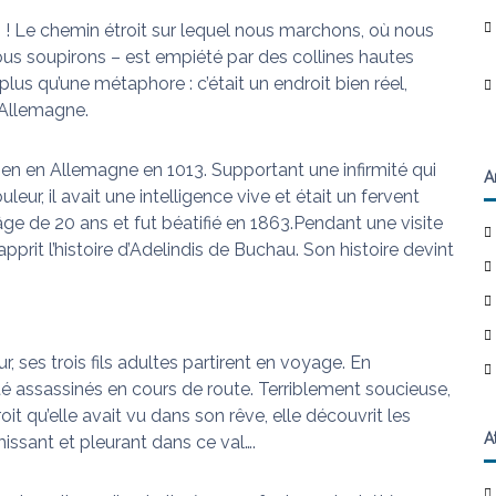
 ! Le chemin étroit sur lequel nous marchons, où nous
ous soupirons – est empiété par des collines hautes
lus qu’une métaphore : c’était un endroit bien réel,
’Allemagne.
en en Allemagne en 1013. Supportant une infirmité qui
A
leur, il avait une intelligence vive et était un fervent
’âge de 20 ans et fut béatifié en 1863.Pendant une visite
rit l’histoire d’Adelindis de Buchau. Son histoire devint
ur, ses trois fils adultes partirent en voyage. En
 été assassinés en cours de route. Terriblement soucieuse,
oit qu’elle avait vu dans son rêve, elle découvrit les
A
émissant et pleurant dans ce val….