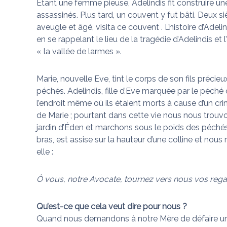
Étant une femme pieuse, Adelindis fit construire une
assassinés. Plus tard, un couvent y fut bâti. Deux s
aveugle et âgé, visita ce couvent . L’histoire d’Adeli
en se rappelant le lieu de la tragédie d’Adelindis et l
« la vallée de larmes ».
Marie, nouvelle Eve, tint le corps de son fils précie
péchés. Adelindis, fille d’Eve marquée par le péché o
l’endroit même où ils étaient morts à cause d’un c
de Marie ; pourtant dans cette vie nous nous trouv
jardin d’Éden et marchons sous le poids des péché
bras, est assise sur la hauteur d’une colline et no
elle :
Ô vous, notre Avocate, tournez vers nous vos reg
Qu’est-ce que cela veut dire pour nous ?
Quand nous demandons à notre Mère de défaire un