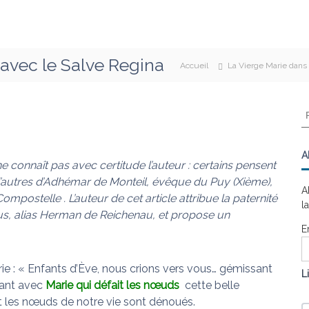
 avec le Salve Regina
Accueil
La Vierge Marie dans 
R
e
c
h
A
e connaît pas avec certitude l’auteur : certains pensent
e
 d’autres d’Adhémar de Monteil, évêque du Puy (Xième),
r
A
c
postelle . L’auteur de cet article attribue la paternité
l
h
s, alias Herman de Reichenau, et propose un
e
E
r
:
rie : « Enfants d’Ève, nous crions vers vous… gémissant
L
tant avec
Marie qui défait les nœuds
cette belle
 les nœuds de notre vie sont dénoués.