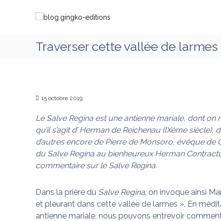
A
b
C
l
l
h
l
o
e
e
g
m
Traverser cette vallée de larmes
r
.
i
a
g
n
u
i
c
o
o
n
n
n
15 octobre 2019
g
s
t
k
a
Le Salve Regina est une antienne mariale, dont on n
e
o
v
n
qu’il s’agit d’ Herman de Reichenau (IXème siècle),
-
e
u
d’autres encore de Pierre de Monsoro, évêque de Com
e
c
du Salve Regina au bienheureux Herman Contractu
d
M
commentaire sur le Salve Regina.
i
a
t
r
Dans la prière du
Salve Regina
, on invoque ainsi Ma
i
i
et pleurant dans cette vallée de larmes ». En médi
o
e
antienne mariale, nous pouvons entrevoir comment
q