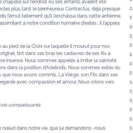
 chapelle sur l’endroit où ses enfants avaient été
iècles plus tard, le bienheureux Contractus, déjà presque
ndis l’émut tellement qu’il l’enchâssa dans cette antienne,
’assimilant à notre condition humaine d’exilés : il l’appela
ux au pied de la Croix sur laquelle Il mourut pour nos
riginel, tint dans ses bras les cadavres de ses fils à
rime insensé. Nous sommes appelés à imiter la sainteté
ons dans la position d’Adelindis. Nous sommes exilés du
s que nous avons commis. La Vierge, son Fils dans ses
us regarde avec compassion et amour. Nous crions vers
ards compatissants.
 nœud dans notre vie, que lui demandons -nous