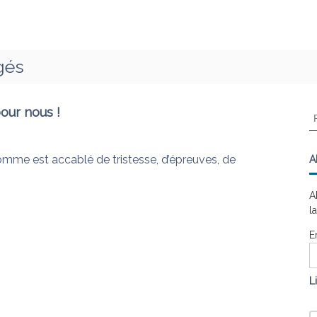
gés
pour nous !
R
e
c
h
’homme est accablé de tristesse, d’épreuves, de
A
e
r
A
c
l
h
e
E
r
:
L