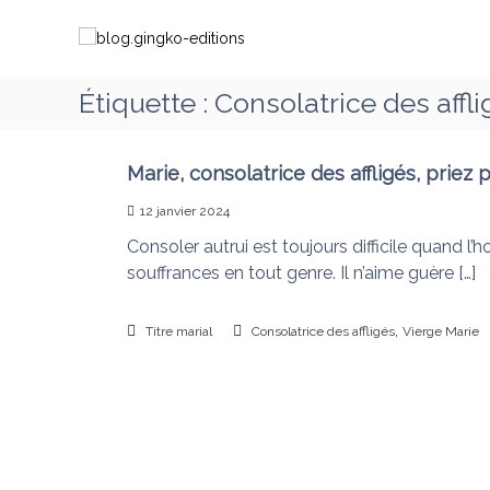
A
b
C
l
l
h
l
o
e
e
g
m
Étiquette :
Consolatrice des affli
r
.
i
a
g
n
u
i
c
Marie, consolatrice des affligés, priez 
o
o
n
n
12 janvier 2024
n
g
s
t
Consoler autrui est toujours difficile quand l
k
a
e
souffrances en tout genre. Il n’aime guère […]
o
v
n
-
e
u
e
,
c
Titre marial
Consolatrice des affligés
Vierge Marie
d
M
i
a
t
r
i
i
o
e
q