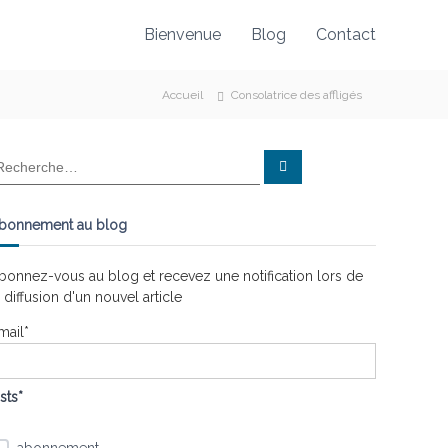
Bienvenue
Blog
Contact
Accueil
Consolatrice des affligés
R
e
c
h
e
bonnement au blog
r
c
h
e
bonnez-vous au blog et recevez une notification lors de
r
a diffusion d'un nouvel article
mail*
ists*