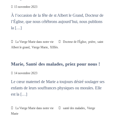
n
a
15 novembre 2023
i
s
t
À l’occasion de la fête de st Albert le Grand, Docteur de
l
l’Église, que nous célébrons aujourd’hui, nous publions
e
la […]
s
n
œ
,
,
La Vierge Marie dans notre vie
Docteur de l'Église
prière
saint
u
d
,
,
Albert le grand
Vierge Marie
XIIIès.
s
Marie, Santé des malades, priez pour nous !
14 novembre 2023
Le cœur maternel de Marie a toujours désiré soulager ses
enfants de leurs souffrances physiques ou morales. Elle
est la […]
,
La Vierge Marie dans notre vie
santé des malades
Vierge
Marie