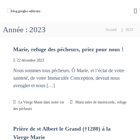
A
l
b
C
h
l
l
e
e
o
m
Année :
2023
r
Accueil
2023
g
i
a
n
.
u
o
g
Marie, refuge des pécheurs, priez pour nous !
c
n
i
s
o
22 décembre 2023
a
n
n
v
t
Nous sommes tous pécheurs, Ô Marie, et l’éclat de votre
g
e
e
sainteté, de votre Immaculée Conception, devrait nous
k
c
n
M
aveugler et nous […]
o
u
a
-
r
e
i
,
La Vierge Marie dans notre vie
Marie mère de miséricorde
refuge
e
d
des pécheurs
q
i
u
t
i
Prière de st Albert le Grand (†1280) à la
d
i
é
Vierge Marie
o
f