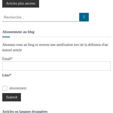
N
Articles plus anciens
a
R
R
e
e
c
v
c
h
e
h
Abonnement au blog
r
e
c
i
h
r
e
Abonnez-vous au blog et recevez une notification lors de la diffusion d'un
r
c
g
nouvel article
h
e
Email*
a
r
:
t
Lists*
i
abonnement
o
n
Articles en langues étrangères