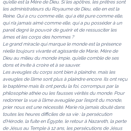
qu’elle est la Mère de Dieu. Si les apôtres, les prêtres sont
les administrateurs du Royaume de Dieu, elle en est la
Reine. Qui a cru comme elle, qui a été pure comme elle,
qui n’a jamais aimé comme elle, qui a pu posséder à un
pareil degré le pouvoir de guérir et de ressusciter les
âmes et les corps des hommes ?
Le grand miracle qui marque le monde est la présence
réelle toujours vivante et agissante de Marie, Mère de
Dieu au milieu du monde impie, qu’elle comble de ses
dons et invite à croire et à se sauver.
Les aveugles du corps sont bien à plaindre, mais les
aveugles de l’âme sont plus à plaindre encore. Ils ont reçu
le baptême mais ils ont perdu la foi, corrompus par la
philosophie athée ou les fausses vérités du monde. Pour
redonner la vue à l’âme aveuglée par l’esprit du monde,
prier nous est une nécessité. Marie n’a jamais douté dans
toutes les heures difficiles de sa vie : la persécution
d’Hérode, la fuite en Égypte, le retour à Nazareth, la perte
de Jésus au Temple à 12 ans, les persécutions de Jésus