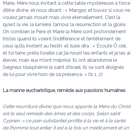
Marie, Mère nous invitant à cette table mystérieuse à force
d’être divine, et nous disant : « Mangez et buvez si vous ne
voulez jamais mourir mais vivre éternellement. C’est là
qu’est la vie, la lumière, l’amour, la résurrection et la gloire.
Oh combien le Père et Marie la Mère sont profondément
tristes quand ils voient l’indifférence et l’entêtement de
ceux qu’ils invitent au festin, et Isaïe dira : « Écoute Ô ciel,
et toi terre, prête l’oreille car j’ai nourri tes enfants et je les ai
élevés, mais eux m’ont méprisé. Ils ont abandonné le
Seigneur, blasphémé le saint d’Israël, ils se sont éloignés
de lui pour vivre hors de sa présence. » (Is 1, 2)
La manne eucharistique, remède aux passions humaines
Cette nourriture divine que nous apporte la Mère du Christ
est le seul remède des âmes et des corps. Selon saint
Cyprien, « ce pain substantiel profite à la vie et à la santé
de l’homme tout entier. Il est à la fois un médicament et un