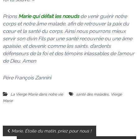
Prions
Marie qui défait les nœuds
de venir guérir notre
corps et notre âme malade, afin de retrouver la paix du
cœur et la santé du corps. Ainsi nous pourrons mieux
servir son divin Fils par une santé recouvrée ou une âme
apaisée, et devenir, comme les saints, d’ardents
défenseurs de la foi et des témoins inlassables de l’amour
de Dieu. Amen
Père François Zannini
,
La Vierge Marie dans notre vie
santé des malades
Vierge
Marie
N
Marie, Étoile du matin, priez pour nous !