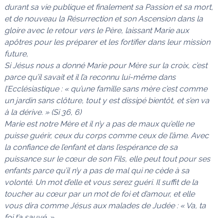
durant sa vie publique et finalement sa Passion et sa mort,
et de nouveau la Résurrection et son Ascension dans la
gloire avec le retour vers le Père, laissant Marie aux
apôtres pour les préparer et les fortifier dans leur mission
future,
Si Jésus nous a donné Marie pour Mère sur la croix, c’est
parce qu’il savait et il l’a reconnu lui-même dans
l’Ecclésiastique : « qu’une famille sans mère c’est comme
un jardin sans clôture, tout y est dissipé bientôt, et s’en va
à la dérive. » (Si 36, 6)
Marie est notre Mère et il n’y a pas de maux qu’elle ne
puisse guérir, ceux du corps comme ceux de l’âme. Avec
la confiance de l’enfant et dans l’espérance de sa
puissance sur le cœur de son Fils, elle peut tout pour ses
enfants parce qu’il n’y a pas de mal qui ne cède à sa
volonté. Un mot d’elle et vous serez guéri. Il suffit de la
toucher au cœur par un mot de foi et d’amour, et elle
vous dira comme Jésus aux malades de Judée : « Va, ta
foi t’a sauvé. »