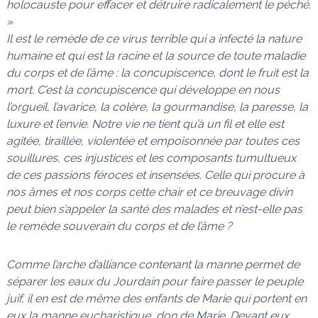
holocauste pour effacer et détruire radicalement le péché.
»
Il est le remède de ce virus terrible qui a infecté la nature
humaine et qui est la racine et la source de toute maladie
du corps et de l’âme : la concupiscence, dont le fruit est la
mort. C’est la concupiscence qui développe en nous
l’orgueil, l’avarice, la colère, la gourmandise, la paresse, la
luxure et l’envie. Notre vie ne tient qu’à un fil et elle est
agitée, tiraillée, violentée et empoisonnée par toutes ces
souillures, ces injustices et les composants tumultueux
de ces passions féroces et insensées. Celle qui procure à
nos âmes et nos corps cette chair et ce breuvage divin
peut bien s’appeler la santé des malades et n’est-elle pas
le remède souverain du corps et de l’âme ?
Comme l’arche d’alliance contenant la manne permet de
séparer les eaux du Jourdain pour faire passer le peuple
juif, il en est de même des enfants de Marie qui portent en
eux la manne eucharistique, don de Marie. Devant eux