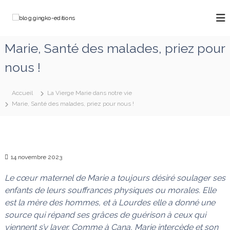
A
l
b
C
l
h
l
e
e
o
Marie, Santé des malades, priez pour
m
r
g
i
a
nous !
n
.
u
o
g
c
n
o
i
s
Accueil
La Vierge Marie dans notre vie
a
n
n
Marie, Santé des malades, priez pour nous !
v
t
g
e
e
k
c
n
M
o
u
a
-
r
14 novembre 2023
e
i
e
Le cœur maternel de Marie a toujours désiré soulager ses
d
q
enfants de leurs souffrances physiques ou morales. Elle
i
u
est la mère des hommes, et à Lourdes elle a donné une
t
i
d
source qui répand ses grâces de guérison à ceux qui
i
é
viennent s’y laver. Comme à Cana, Marie intercède et son
o
f