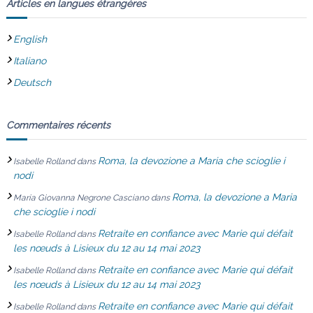
Articles en langues étrangères
e
English
l
Italiano
’
Deutsch
a
Commentaires récents
r
Roma, la devozione a Maria che scioglie i
Isabelle Rolland
dans
t
nodi
Roma, la devozione a Maria
Maria Giovanna Negrone Casciano
dans
i
che scioglie i nodi
c
Retraite en confiance avec Marie qui défait
Isabelle Rolland
dans
les nœuds à Lisieux du 12 au 14 mai 2023
l
Retraite en confiance avec Marie qui défait
Isabelle Rolland
dans
les nœuds à Lisieux du 12 au 14 mai 2023
e
Retraite en confiance avec Marie qui défait
Isabelle Rolland
dans