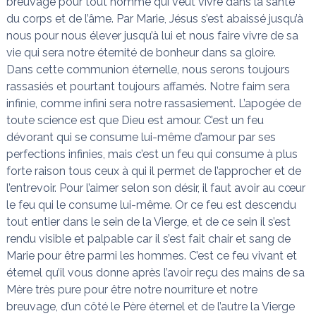
breuvage pour tout homme qui veut vivre dans la santé
du corps et de l’âme. Par Marie, Jésus s’est abaissé jusqu’à
nous pour nous élever jusqu’à lui et nous faire vivre de sa
vie qui sera notre éternité de bonheur dans sa gloire.
Dans cette communion éternelle, nous serons toujours
rassasiés et pourtant toujours affamés. Notre faim sera
infinie, comme infini sera notre rassasiement. L’apogée de
toute science est que Dieu est amour. C’est un feu
dévorant qui se consume lui-même d’amour par ses
perfections infinies, mais c’est un feu qui consume à plus
forte raison tous ceux à qui il permet de l’approcher et de
l’entrevoir. Pour l’aimer selon son désir, il faut avoir au cœur
le feu qui le consume lui-même. Or ce feu est descendu
tout entier dans le sein de la Vierge, et de ce sein il s’est
rendu visible et palpable car il s’est fait chair et sang de
Marie pour être parmi les hommes. C’est ce feu vivant et
éternel qu’il vous donne après l’avoir reçu des mains de sa
Mère très pure pour être notre nourriture et notre
breuvage, d’un côté le Père éternel et de l’autre la Vierge