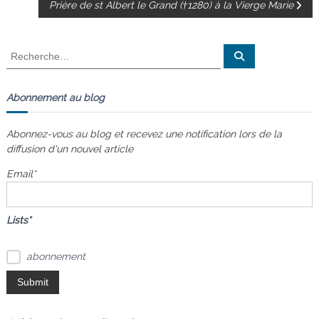
Prière de st Albert le Grand (†1280) à la Vierge Marie
a
v
R
R
e
e
c
i
c
h
e
h
Abonnement au blog
r
g
e
c
h
r
e
Abonnez-vous au blog et recevez une notification lors de la
a
r
c
diffusion d'un nouvel article
h
e
t
Email*
r
:
i
Lists*
o
abonnement
n
d