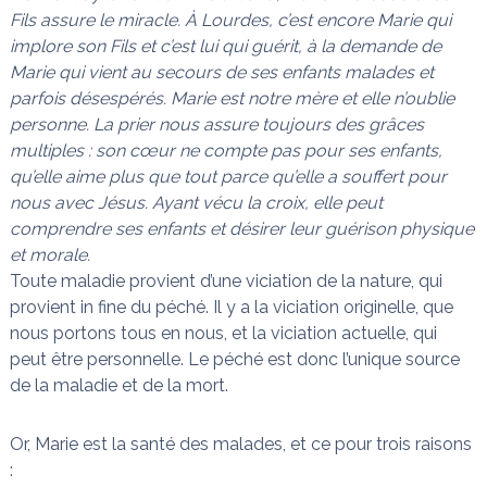
Fils assure le miracle. À Lourdes, c’est encore Marie qui
n
a
i
implore son Fils et c’est lui qui guérit, à la demande de
s
t
Marie qui vient au secours de ses enfants malades et
l
parfois désespérés. Marie est notre mère et elle n’oublie
e
s
personne. La prier nous assure toujours des grâces
n
multiples : son cœur ne compte pas pour ses enfants,
œ
qu’elle aime plus que tout parce qu’elle a souffert pour
u
d
nous avec Jésus. Ayant vécu la croix, elle peut
s
comprendre ses enfants et désirer leur guérison physique
et morale.
Toute maladie provient d’une viciation de la nature, qui
provient in fine du péché. Il y a la viciation originelle, que
nous portons tous en nous, et la viciation actuelle, qui
peut être personnelle. Le péché est donc l’unique source
de la maladie et de la mort.
Or, Marie est la santé des malades, et ce pour trois raisons
: