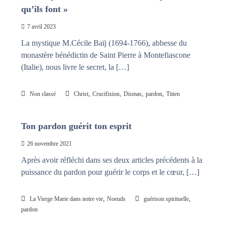
qu’ils font »
n
a
i
s
t
7 avril 2023
l
La mystique M.Cécile Baïj (1694-1766), abbesse du
e
s
monastère bénédictin de Saint Pierre à Montefiascone
n
(Italie), nous livre le secret, la […]
œ
u
d
,
,
,
,
Non classé
Christ
Crucifixion
Dismas
pardon
Titien
s
Ton pardon guérit ton esprit
26 novembre 2021
Après avoir réfléchi dans ses deux articles précédents à la
puissance du pardon pour guérir le corps et le cœur, […]
,
,
La Vierge Marie dans notre vie
Noeuds
guérison spirituelle
pardon