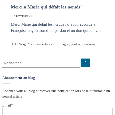
Merci à Marie qui défait les nœuds!
6 novembre 2019
Merci Marie qui défait les nœuds , d’avoir accordé à
Françoise la guérison d’un pardon et un don qui lui […]
,
,
La Vierge Marie dans notre vie
argent
pardon
témoignage
R
R
e
e
c
c
h
e
h
Abonnement au blog
r
e
c
h
r
e
Abonnez-vous au blog et recevez une notification lors de la diffusion d'un
r
c
nouvel article
h
e
Email*
r
: