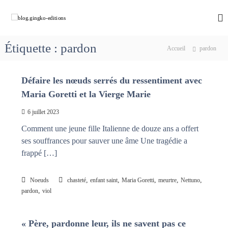
A
l
b
C
h
l
l
e
e
o
m
Étiquette :
pardon
r
Accueil
pardon
g
i
a
n
.
u
o
g
Défaire les nœuds serrés du ressentiment avec
c
n
i
s
o
Maria Goretti et la Vierge Marie
a
n
n
v
t
6 juillet 2023
g
e
e
k
c
Comment une jeune fille Italienne de douze ans a offert
n
M
o
ses souffrances pour sauver une âme Une tragédie a
u
a
-
frappé […]
r
e
i
e
d
,
,
,
,
,
Noeuds
chasteté
enfant saint
Maria Goretti
meurtre
Nettuno
q
i
,
u
pardon
viol
t
i
d
i
é
« Père, pardonne leur, ils ne savent pas ce
o
f