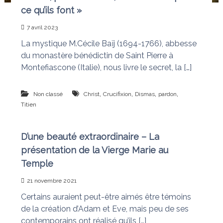
n
a
ce qu’ils font »
i
s
t
7 avril 2023
l
La mystique M.Cécile Baïj (1694-1766), abbesse
e
s
du monastère bénédictin de Saint Pierre à
n
Montefiascone (Italie), nous livre le secret, la […]
œ
u
d
,
,
,
,
Non classé
Christ
Crucifixion
Dismas
pardon
s
Titien
D’une beauté extraordinaire – La
présentation de la Vierge Marie au
Temple
21 novembre 2021
Certains auraient peut-être aimés être témoins
de la création d’Adam et Eve, mais peu de ses
contemporains ont réalisé qu’ils […]