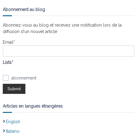
c
h
e
h
Abonnement au blog
r
e
c
h
r
e
Abonnez-vous au blog et recevez une notification lors de la
r
c
diffusion d'un nouvel article
h
e
Email*
r
:
Lists*
abonnement
Articles en langues étrangères
English
Italiano