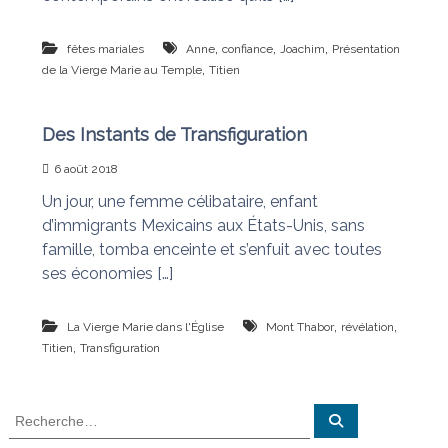
,
,
,
fêtes mariales
Anne
confiance
Joachim
Présentation
,
de la Vierge Marie au Temple
Titien
Des Instants de Transfiguration
6 août 2018
Un jour, une femme célibataire, enfant
d’immigrants Mexicains aux États-Unis, sans
famille, tomba enceinte et s’enfuit avec toutes
ses économies […]
,
,
La Vierge Marie dans l'Église
Mont Thabor
révélation
,
Titien
Transfiguration
R
R
e
e
c