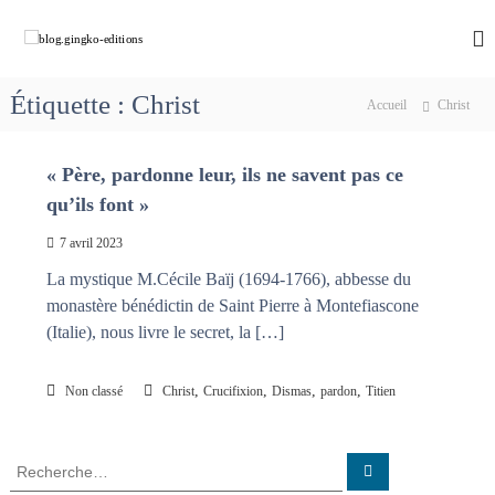
A
l
b
C
h
l
l
e
e
o
m
Étiquette :
Christ
r
Accueil
Christ
g
i
a
n
.
u
o
g
« Père, pardonne leur, ils ne savent pas ce
c
n
i
s
o
qu’ils font »
a
n
n
v
t
7 avril 2023
g
e
e
k
c
La mystique M.Cécile Baïj (1694-1766), abbesse du
n
M
o
monastère bénédictin de Saint Pierre à Montefiascone
u
a
-
(Italie), nous livre le secret, la […]
r
e
i
e
d
,
,
,
,
Non classé
Christ
Crucifixion
Dismas
pardon
Titien
q
i
u
t
i
d
i
R
R
é
e
e
o
f