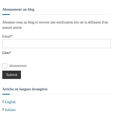
c
c
h
n
a
e
h
i
Abonnement au blog
s
r
t
e
c
h
l
r
e
Abonnez-vous au blog et recevez une notification lors de la diffusion d'un
e
r
c
s
nouvel article
h
n
e
œ
Email*
r
u
d
:
s
Lists*
abonnement
Articles en langues étrangères
English
Italiano