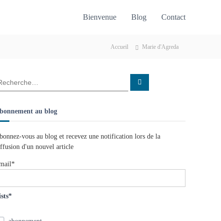
Bienvenue
Blog
Contact
Accueil
Marie d'Agreda
R
e
c
h
e
bonnement au blog
r
c
h
e
bonnez-vous au blog et recevez une notification lors de la
r
iffusion d'un nouvel article
mail*
ists*