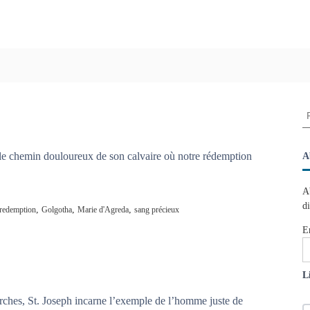
R
e
c
h
le chemin douloureux de son calvaire où notre rédemption
A
e
r
A
c
d
,
,
,
redemption
Golgotha
Marie d'Agreda
sang précieux
h
e
E
r
:
L
arches, St. Joseph incarne l’exemple de l’homme juste de