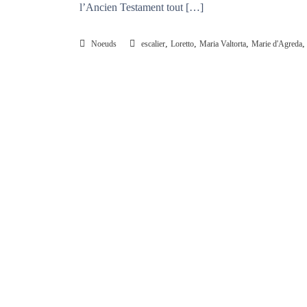
l’Ancien Testament tout […]
s
u
i
,
,
,
Noeuds
escalier
Loretto
Maria Valtorta
Marie d'Agreda
d
é
f
a
i
t
l
e
s
n
œ
u
d
s