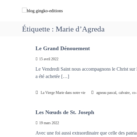
A
b
C
l
l
h
l
o
e
e
g
m
Étiquette :
Marie d’Agreda
r
.
i
a
g
n
u
i
Le Grand Dénouement
c
o
o
n
n
15 avril 2022
n
g
s
t
Le Vendredi Saint nous accompagnons le Christ sur 
k
a
e
a été achetée […]
o
v
n
-
e
u
e
c
,
,
La Vierge Marie dans notre vie
agneau pascal
calvaire
co-
d
M
i
a
Les Nœuds de St. Joseph
t
r
i
i
19 mars 2022
o
e
Avec une foi aussi extraordinaire que celle des patri
n
q