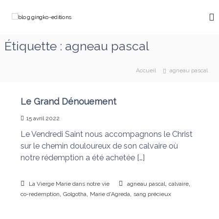
A
l
b
C
l
h
l
e
e
o
Étiquette :
agneau pascal
m
r
g
i
a
n
.
u
o
Accueil
agneau pascal
g
c
n
o
i
s
a
n
n
Le Grand Dénouement
v
t
g
e
e
15 avril 2022
k
c
n
M
Le Vendredi Saint nous accompagnons le Christ
o
u
a
sur le chemin douloureux de son calvaire où
-
r
notre rédemption a été achetée […]
e
i
e
d
q
i
,
,
u
La Vierge Marie dans notre vie
agneau pascal
calvaire
t
i
,
,
,
co-redemption
Golgotha
Marie d'Agreda
sang précieux
d
i
é
o
f