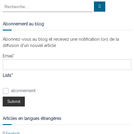
R
n
a
R
e
e
i
s
c
t
c
h
e
l
h
Abonnement au blog
r
e
e
c
s
h
r
e
n
Abonnez-vous au blog et recevez une notification lors de la
r
c
œ
diffusion d'un nouvel article
h
u
d
e
Email*
s
r
:
Lists*
abonnement
Articles en langues étrangères
English