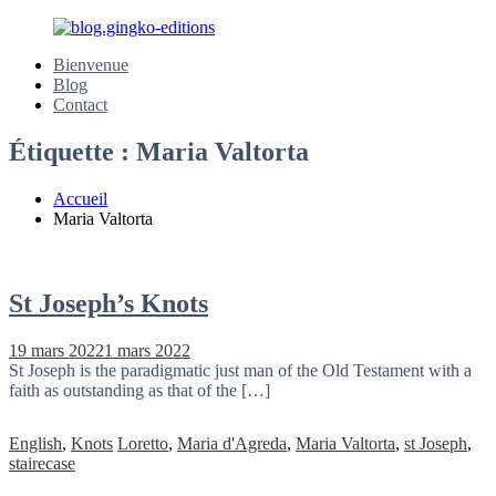
Aller
au
blog.gingko-
Cheminons
Bienvenue
contenu
editions
avec
Blog
Marie
Contact
qui
défait
Étiquette :
Maria Valtorta
les
nœuds
Accueil
Maria Valtorta
St Joseph’s Knots
19 mars 2022
1 mars 2022
St Joseph is the paradigmatic just man of the Old Testament with a
faith as outstanding as that of the […]
English
,
Knots
Loretto
,
Maria d'Agreda
,
Maria Valtorta
,
st Joseph
,
stairecase