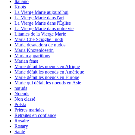
Italiano
Knots
La Vierge Marie aujourd'hui
La Vierge Marie dans l'art
La Vierge Marie dans l'Église
La Vierge Marie dans notre vie
Litanies de la Vierge Marie
Maria Che Scioglie i nodi
María desatadora de nudos
Maria Knotenlöserin
Marian apparitions
Marian feast
Marie défait les noeuds en Afrique
Marie défait les noeuds en Amérique
Marie défait les noeuds en Europe
Marie qui défait les noeuds en Asie
nœuds
Noeuds
Non classé
Polski
Prières mariales
Retraites en confiance
Rosaire
Rosary
Santé