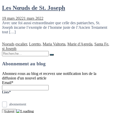
Les Nœuds de St. Joseph
19 mars 2022
1 mars 2022
Avec une foi aussi extraordinaire que celle des patriarches, St.
Joseph incarne l’exemple de l’homme juste de l’Ancien Testament
tout […]
Noeuds
escalier
,
Loretto
,
Maria Valtorta
,
Marie d'Agreda
,
Santa Fe
,
st Joseph
Rechercher
Rechercher
:
Abonnement au blog
Abonnez-vous au blog et recevez une notification lors de la
diffusion d'un nouvel article
Email*
Lists*
abonnement