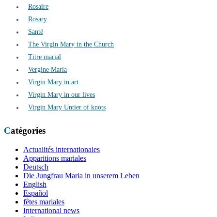
Rosaire
Rosary
Santé
The Virgin Mary in the Church
Titre marial
Vergine Maria
Virgin Mary in art
Virgin Mary in our lives
Virgin Mary Untier of knots
Catégories
Actualités internationales
Apparitions mariales
Deutsch
Die Jungfrau Maria in unserem Leben
English
Español
fêtes mariales
International news