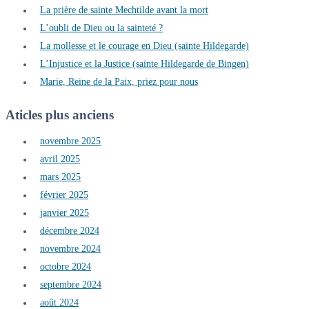
La prière de sainte Mechtilde avant la mort
L’oubli de Dieu ou la sainteté ?
La mollesse et le courage en Dieu (sainte Hildegarde)
L’Injustice et la Justice (sainte Hildegarde de Bingen)
Marie, Reine de la Paix, priez pour nous
Aticles plus anciens
novembre 2025
avril 2025
mars 2025
février 2025
janvier 2025
décembre 2024
novembre 2024
octobre 2024
septembre 2024
août 2024