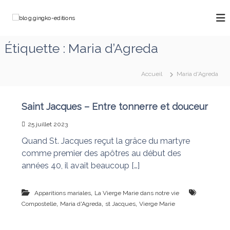
A
l
b
C
l
h
l
e
e
o
Étiquette :
Maria d’Agreda
m
r
g
i
a
n
.
u
o
Accueil
Maria d'Agreda
g
c
n
o
i
s
a
n
n
Saint Jacques – Entre tonnerre et douceur
v
t
g
e
e
25 juillet 2023
k
c
n
M
Quand St. Jacques reçut la grâce du martyre
o
u
a
comme premier des apôtres au début des
-
r
années 40, il avait beaucoup […]
e
i
e
d
q
i
,
u
Apparitions mariales
La Vierge Marie dans notre vie
t
i
,
,
,
Compostelle
Maria d'Agreda
st Jacques
Vierge Marie
d
i
é
o
f