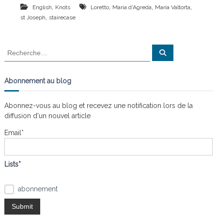
,
,
,
,
English
Knots
Loretto
Maria d'Agreda
Maria Valtorta
,
st Joseph
stairecase
R
R
e
e
c
c
h
e
h
Abonnement au blog
r
e
c
h
r
e
Abonnez-vous au blog et recevez une notification lors de la
r
c
diffusion d'un nouvel article
h
e
Email*
r
:
Lists*
abonnement