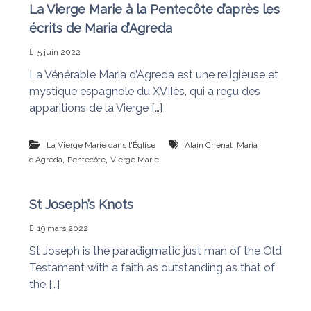
La Vierge Marie à la Pentecôte d’après les
n
a
i
écrits de Maria d’Agreda
s
t
l
5 juin 2022
e
La Vénérable Maria d’Agreda est une religieuse et
s
n
mystique espagnole du XVIIès, qui a reçu des
œ
apparitions de la Vierge […]
u
d
s
,
La Vierge Marie dans l'Église
Alain Chenal
Maria
,
,
d'Agreda
Pentecôte
Vierge Marie
St Joseph’s Knots
19 mars 2022
St Joseph is the paradigmatic just man of the Old
Testament with a faith as outstanding as that of
the […]