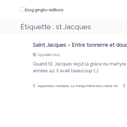
A
b
C
l
l
h
l
o
e
e
g
m
Étiquette :
st Jacques
r
.
i
a
g
n
u
i
c
Saint Jacques – Entre tonnerre et dou
o
o
n
n
25 juillet 2023
n
g
s
t
Quand St. Jacques reçut la grâce du martyr
k
a
e
années 40, il avait beaucoup […]
o
v
n
-
e
u
e
,
c
Apparitions mariales
La Vierge Marie dans notre vie
d
M
i
a
t
r
i
i
o
e
q