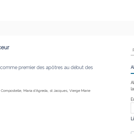
ceur
R
e
c
h
e comme premier des apôtres au début des
A
e
r
A
c
l
,
,
,
Compostelle
Maria d'Agreda
st Jacques
Vierge Marie
h
e
E
r
:
L