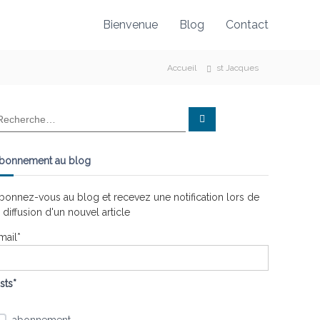
Bienvenue
Blog
Contact
Accueil
st Jacques
R
e
c
h
e
bonnement au blog
r
c
h
e
bonnez-vous au blog et recevez une notification lors de
r
a diffusion d'un nouvel article
mail*
ists*