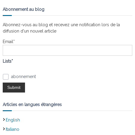
c
h
n
a
e
h
Abonnement au blog
r
i
s
e
c
t
h
r
l
e
Abonnez-vous au blog et recevez une notification lors de la
r
c
e
diffusion d'un nouvel article
s
h
n
e
Email*
œ
r
u
:
d
s
Lists*
abonnement
Articles en langues étrangères
English
Italiano