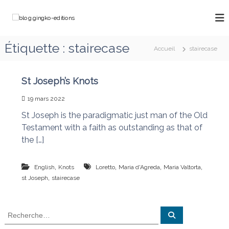
A
l
b
C
l
h
l
e
e
o
Étiquette :
stairecase
m
r
Accueil
stairecase
g
i
a
n
.
u
o
g
c
St Joseph’s Knots
n
o
i
s
19 mars 2022
a
n
n
v
t
St Joseph is the paradigmatic just man of the Old
g
e
e
Testament with a faith as outstanding as that of
k
c
n
M
the […]
o
u
a
-
r
e
i
,
,
,
,
English
Knots
Loretto
Maria d'Agreda
Maria Valtorta
e
d
,
st Joseph
stairecase
q
i
u
t
i
R
d
i
R
é
e
e
o
c
f