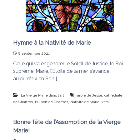
e
i
e
d
q
i
u
t
i
d
i
é
o
Hymne à la Nativité de Marie
f
n
a
8 septembre 2021
i
s
t
Celle qui va engendrer le Soleil de Justice, le Roi
l
suprême, Marie, l’Étoile de la mer, s’avance
e
s
aujourd’hui en Son […]
n
œ
u
,
La Vierge Marie dans l'art
arbre de Jessé
cathédrale
d
,
,
,
de Chartres
Fulbert de Chartres
Nativité de Marie
vitrail
s
Bonne fête de l’Assomption de la Vierge
Marie!