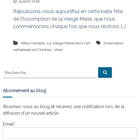
15 août 2018
Réjouissons-nous aujourd’hui en cette belle fête
de l’Assomption de la Vierge Marie, que nous
commémorons chaque fois que nous récitons […]
,
,
fêtes mariales
La Vierge Marie dans l'art
Assomption
,
cathédrale de Chartres
vitrail
R
R
e
e
c
c
h
e
h
Abonnement au blog
r
e
c
h
r
e
Abonnez-vous au blog et recevez une notification lors de la
r
c
diffusion d'un nouvel article
h
e
Email*
r
: