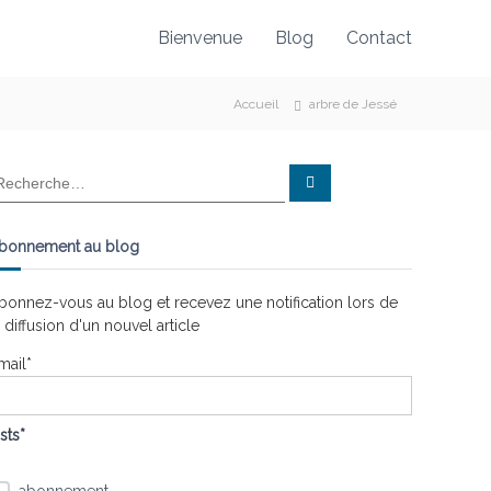
Bienvenue
Blog
Contact
Accueil
arbre de Jessé
R
e
c
h
e
bonnement au blog
r
c
h
e
bonnez-vous au blog et recevez une notification lors de
r
a diffusion d'un nouvel article
mail*
ists*