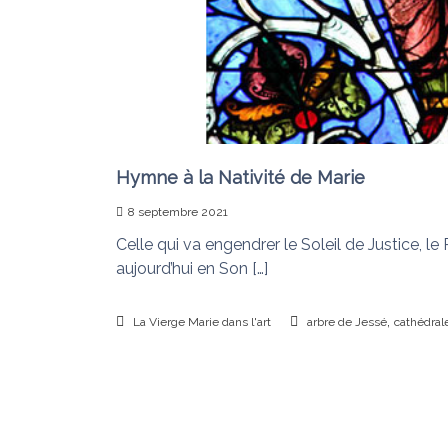
n
s
u
i
d
é
f
a
i
Hymne à la Nativité de Marie
t
8 septembre 2021
l
e
Celle qui va engendrer le Soleil de Justice, le 
s
aujourd’hui en Son […]
n
œ
,
La Vierge Marie dans l'art
arbre de Jessé
cathédral
u
d
s