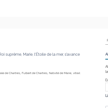
R
e
c
h
Roi suprême, Marie, l’Étoile de la mer, s’avance
A
e
r
A
c
l
,
,
,
ale de Chartres
Fulbert de Chartres
Nativité de Marie
vitrail
h
e
E
r
:
L