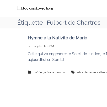
A
b
C
l
l
h
l
o
e
e
g
m
Étiquette :
Fulbert de Chartres
r
.
i
a
g
n
u
i
c
Hymne à la Nativité de Marie
o
o
n
n
8 septembre 2021
n
g
s
t
Celle qui va engendrer le Soleil de Justice, le 
k
a
e
aujourd’hui en Son […]
o
v
n
-
e
u
e
,
c
La Vierge Marie dans l'art
arbre de Jessé
cathédr
d
M
i
a
t
r
i
i
o
e
q