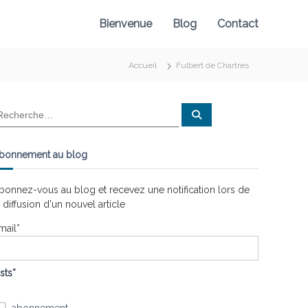
Bienvenue
Blog
Contact
Accueil
Fulbert de Chartres
R
e
c
h
e
bonnement au blog
r
c
h
e
bonnez-vous au blog et recevez une notification lors de
r
a diffusion d'un nouvel article
mail*
ists*