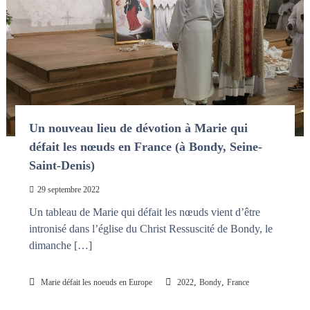
n
a
i
s
t
l
e
s
n
œ
u
d
Un nouveau lieu de dévotion à Marie qui
s
défait les nœuds en France (à Bondy, Seine-
Saint-Denis)
29 septembre 2022
Un tableau de Marie qui défait les nœuds vient d’être
intronisé dans l’église du Christ Ressuscité de Bondy, le
dimanche […]
,
,
Marie défait les noeuds en Europe
2022
Bondy
France