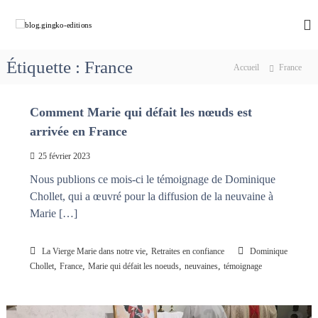
A
l
b
C
h
l
l
e
e
o
m
Étiquette :
France
r
Accueil
France
g
i
a
n
.
u
o
g
Comment Marie qui défait les nœuds est
c
n
i
s
o
arrivée en France
a
n
n
v
t
25 février 2023
g
e
e
k
c
Nous publions ce mois-ci le témoignage de Dominique
n
M
o
Chollet, qui a œuvré pour la diffusion de la neuvaine à
u
a
-
Marie […]
r
e
i
e
d
,
La Vierge Marie dans notre vie
Retraites en confiance
Dominique
q
i
,
,
,
,
u
Chollet
France
Marie qui défait les noeuds
neuvaines
témoignage
t
i
d
i
é
o
f