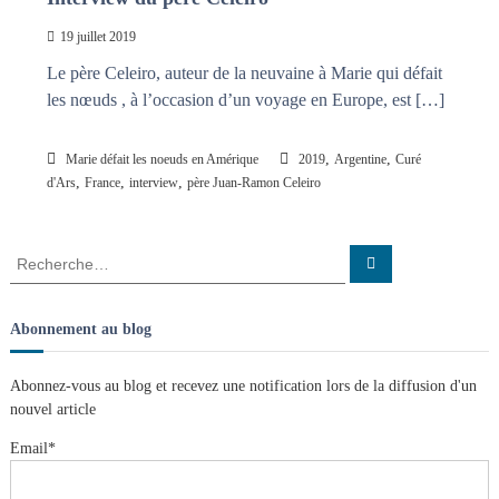
19 juillet 2019
Le père Celeiro, auteur de la neuvaine à Marie qui défait
les nœuds , à l’occasion d’un voyage en Europe, est […]
,
,
Marie défait les noeuds en Amérique
2019
Argentine
Curé
,
,
,
d'Ars
France
interview
père Juan-Ramon Celeiro
R
R
e
e
c
c
h
e
h
Abonnement au blog
r
e
c
h
r
e
Abonnez-vous au blog et recevez une notification lors de la diffusion d'un
r
c
nouvel article
h
e
Email*
r
: