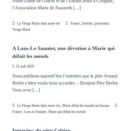
Notre-Dame de Grâces et de l’Enfant-Jésus à Cotignac,
l’Association Marie de Nazareth […]
,
,
,
La Vierge Marie dans notre vie
France
histoire
protection
Vierge Marie
A Lons-Le-Saunier, une dévotion à Marie qui
défait les nœuds
31 août 2020
Nous publions aujourd’hui l’entretien que le père Arnaud
Brelot a bien voulu nous accorder. – Bonjour Père Brelot.
Vous avez […]
,
La Vierge Marie dans notre vie
Marie défait les noeuds en Europe
,
,
France
Lons-le-Saunier
Marie qui défait les noeuds
Interview du père Celeiro