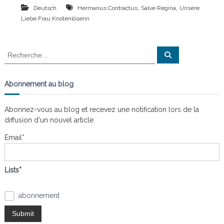
,
,
Deutsch
Hermanus Contractus
Salve Regina
Unsere
n
a
i
Liebe Frau Knotenlöserin
s
t
l
e
R
R
s
e
e
n
c
c
œ
h
e
u
h
Abonnement au blog
r
d
e
c
s
h
r
e
Abonnez-vous au blog et recevez une notification lors de la
r
c
diffusion d'un nouvel article
h
e
Email*
r
:
Lists*
abonnement