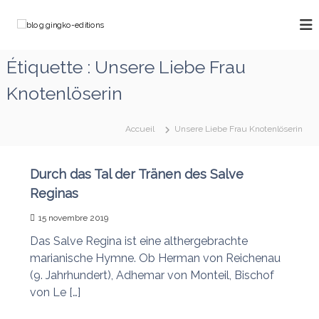
A
l
b
C
l
h
l
e
e
o
Étiquette :
Unsere Liebe Frau
m
r
g
i
a
Knotenlöserin
n
.
u
o
g
c
n
o
i
s
Accueil
Unsere Liebe Frau Knotenlöserin
a
n
n
v
t
g
e
e
Durch das Tal der Tränen des Salve
k
c
n
M
Reginas
o
u
a
-
r
15 novembre 2019
e
i
Das Salve Regina ist eine althergebrachte
e
d
q
marianische Hymne. Ob Herman von Reichenau
i
u
(9. Jahrhundert), Adhemar von Monteil, Bischof
t
i
von Le […]
d
i
é
o
f