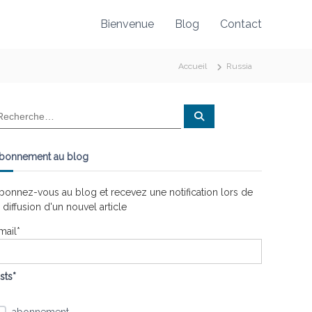
Bienvenue
Blog
Contact
Accueil
Russia
R
e
c
h
e
bonnement au blog
r
c
h
e
bonnez-vous au blog et recevez une notification lors de
r
a diffusion d'un nouvel article
mail*
ists*