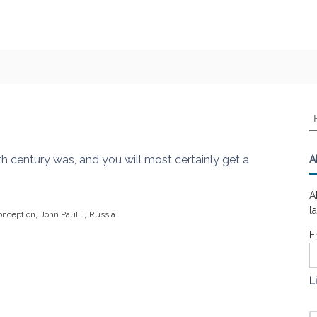
R
e
c
h
th century was, and you will most certainly get a
A
e
r
A
c
l
,
,
onception
John Paul II
Russia
h
e
E
r
:
L